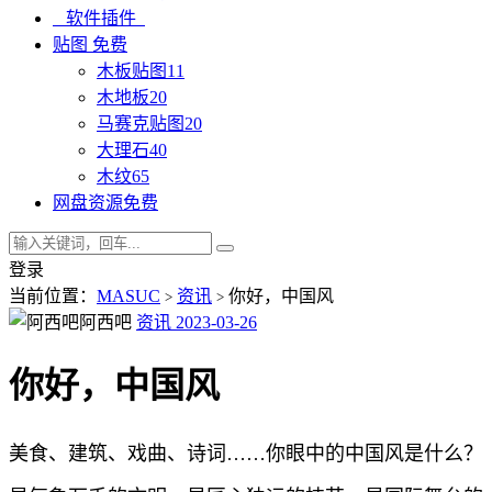
软件插件
贴图
免费
木板贴图
11
木地板
20
马赛克贴图
20
大理石
40
木纹
65
网盘资源
免费
登录
当前位置：
MASUC
资讯
你好，中国风
>
>
阿西吧
资讯
2023-03-26
你好，中国风
美食、建筑、戏曲、诗词……你眼中的中国风是什么？