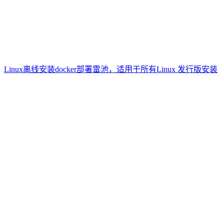
Linux离线安装docker部署雷池，适用于所有Linux 发行版安装