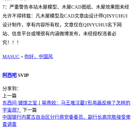
7：严重警告本站木屋模型、木屋CAD图纸、木屋效果图未经
允许不得转载：凡木屋模型及CAD文章由设计师QINYUHUI
设计制作，享有内容所有权，文章仅在QINYUHUI名下网
站、信息平台或嘿很有内涵微博发布，未经授权违者必
究！！！
MASUC
»
你好，中国风
阿西吧
SVIP
分享到：
上一篇
东西问·镇馆之宝丨喻燕姣：马王堆汉墓T形帛画反映了怎样的
宇宙观？
下一篇
中国银行内蒙古自治区分行原党委委员、副行长高宗胜接受审
查调查