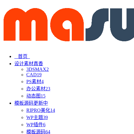
首页
设计素材
真香
3DSMAX
2
CAD
19
PS素材
4
办公素材
23
动态图
15
模板源码
更新中
RIPRO美化
14
WP主题
39
WP插件
6
模板源码
64