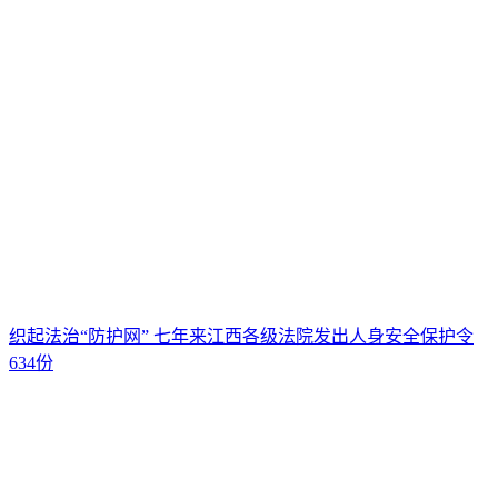
织起法治“防护网” 七年来江西各级法院发出人身安全保护令
634份