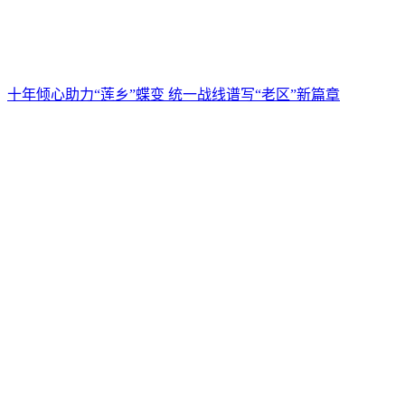
十年倾心助力“莲乡”蝶变 统一战线谱写“老区”新篇章