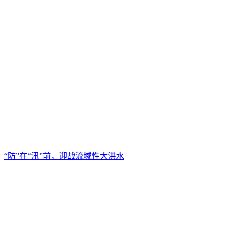
“防”在“汛”前，迎战流域性大洪水