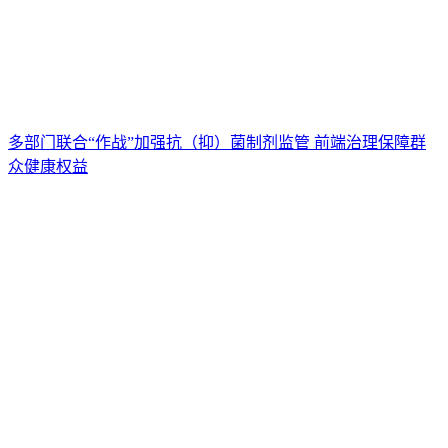
多部门联合“作战”加强抗（抑）菌制剂监管 前端治理保障群
众健康权益