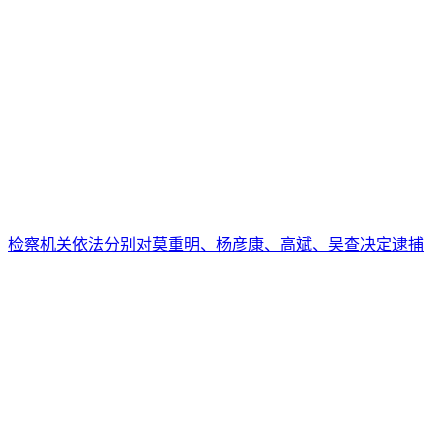
检察机关依法分别对莫重明、杨彦康、高斌、吴查决定逮捕