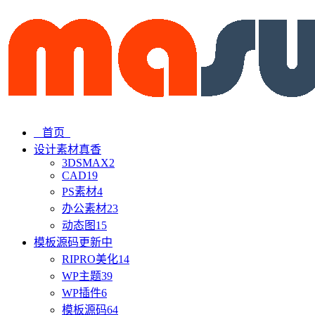
首页
设计素材
真香
3DSMAX
2
CAD
19
PS素材
4
办公素材
23
动态图
15
模板源码
更新中
RIPRO美化
14
WP主题
39
WP插件
6
模板源码
64