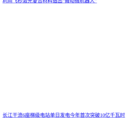
利用飞秒激光复合材料造出“舞动微机器人”
长江干流6座梯级电站单日发电今年首次突破10亿千瓦时