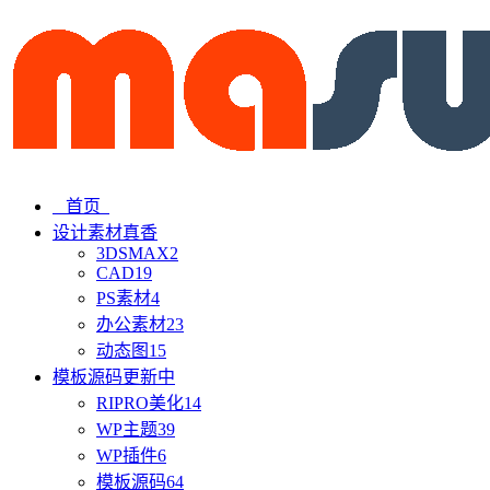
首页
设计素材
真香
3DSMAX
2
CAD
19
PS素材
4
办公素材
23
动态图
15
模板源码
更新中
RIPRO美化
14
WP主题
39
WP插件
6
模板源码
64