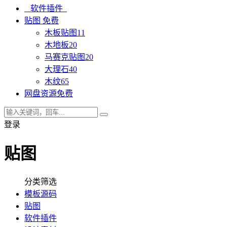
软件插件
贴图
免费
木板贴图
11
木地板
20
马赛克贴图
20
大理石
40
木纹
65
网盘资源
免费
登录
贴图
分类筛选
模板源码
贴图
软件插件