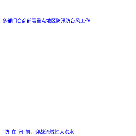
多部门会商部署重点地区防汛防台风工作
“防”在“汛”前，迎战流域性大洪水