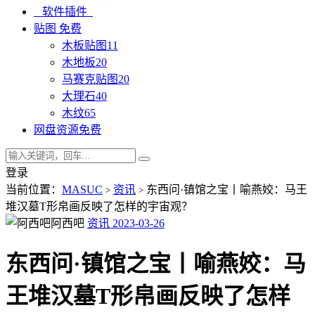
软件插件
贴图
免费
木板贴图
11
木地板
20
马赛克贴图
20
大理石
40
木纹
65
网盘资源
免费
登录
当前位置：
MASUC
资讯
东西问·镇馆之宝丨喻燕姣：马王
>
>
堆汉墓T形帛画反映了怎样的宇宙观？
阿西吧
资讯
2023-03-26
东西问·镇馆之宝丨喻燕姣：马
王堆汉墓T形帛画反映了怎样