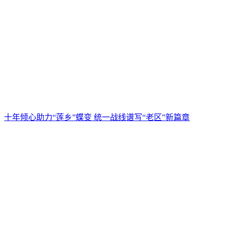
十年倾心助力“莲乡”蝶变 统一战线谱写“老区”新篇章