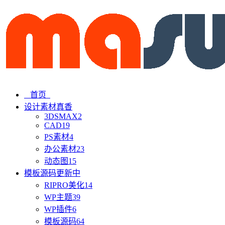
首页
设计素材
真香
3DSMAX
2
CAD
19
PS素材
4
办公素材
23
动态图
15
模板源码
更新中
RIPRO美化
14
WP主题
39
WP插件
6
模板源码
64