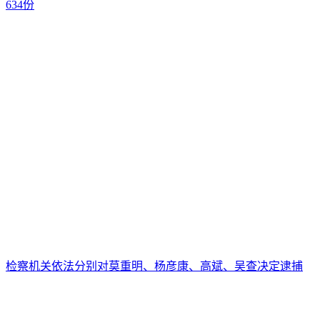
634份
检察机关依法分别对莫重明、杨彦康、高斌、吴查决定逮捕