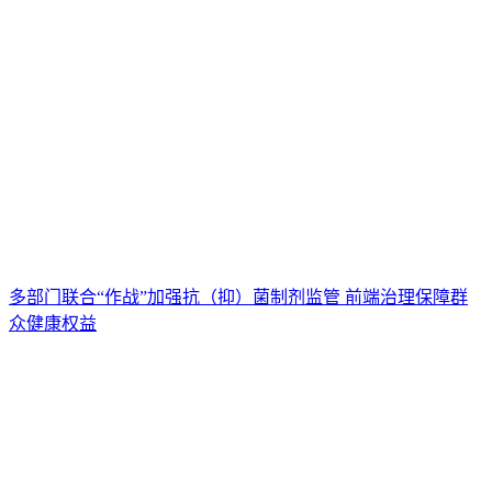
多部门联合“作战”加强抗（抑）菌制剂监管 前端治理保障群
众健康权益