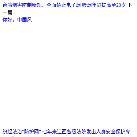
台湾烟害防制新规：全面禁止电子烟 吸烟年龄提高至20岁
下
一篇
你好，中国风
织起法治“防护网” 七年来江西各级法院发出人身安全保护令