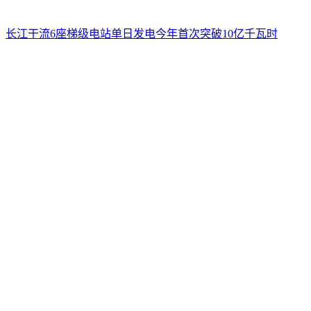
长江干流6座梯级电站单日发电今年首次突破10亿千瓦时