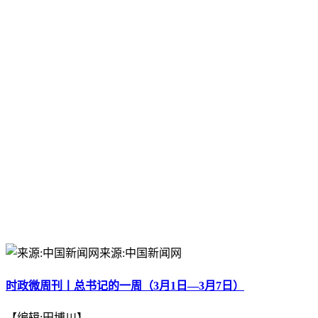
来源:中国新闻网
时政微周刊丨总书记的一周（3月1日—3月7日）
【编辑:田博川】