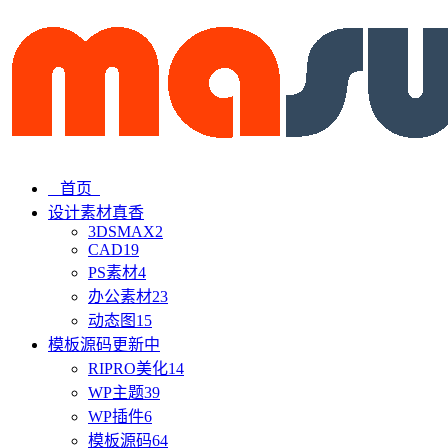
首页
设计素材
真香
3DSMAX
2
CAD
19
PS素材
4
办公素材
23
动态图
15
模板源码
更新中
RIPRO美化
14
WP主题
39
WP插件
6
模板源码
64