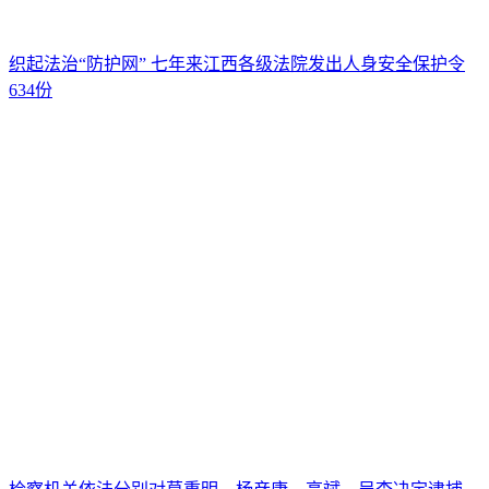
织起法治“防护网” 七年来江西各级法院发出人身安全保护令
634份