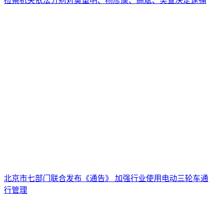
检察机关依法分别对莫重明、杨彦康、高斌、吴查决定逮捕
北京市七部门联合发布《通告》 加强行业使用电动三轮车通
行管理