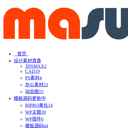
首页
设计素材
真香
3DSMAX
2
CAD
19
PS素材
4
办公素材
23
动态图
15
模板源码
更新中
RIPRO美化
14
WP主题
39
WP插件
6
模板源码
64