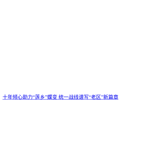
十年倾心助力“莲乡”蝶变 统一战线谱写“老区”新篇章