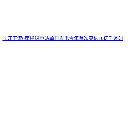
长江干流6座梯级电站单日发电今年首次突破10亿千瓦时