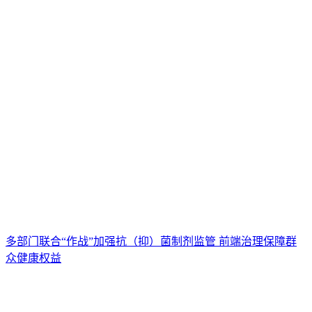
多部门联合“作战”加强抗（抑）菌制剂监管 前端治理保障群
众健康权益