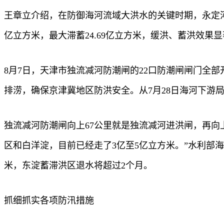
王章立介绍，在防御海河流域大洪水的关键时期，永定河、
亿立方米，最大滞蓄24.69亿立方米，缓洪、蓄洪效
8月7日，天津市独流减河防潮闸的22口防潮闸闸门全
排涝，确保京津冀地区防洪安全。从7月28日海河下游
独流减河防潮闸向上67公里就是独流减河进洪闸，再向
区和白洋淀，目前已经走了3亿至5亿立方米。”水利部
米，东淀蓄滞洪区退水将超过2个月。
抓细抓实各项防汛措施