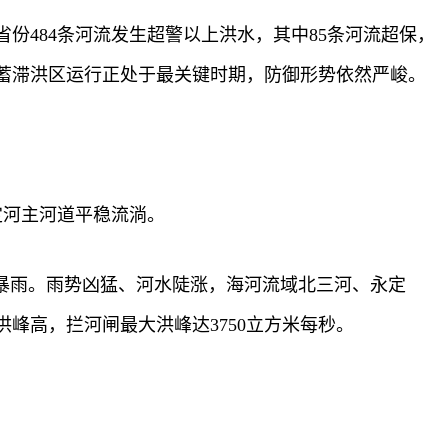
份484条河流发生超警以上洪水，其中85条河流超保，
蓄滞洪区运行正处于最关键时期，防御形势依然严峻。
定河主河道平稳流淌。
大暴雨。雨势凶猛、河水陡涨，海河流域北三河、永定
峰高，拦河闸最大洪峰达3750立方米每秒。