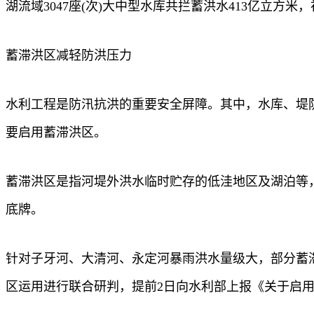
湖流域3047座(次)大中型水库共拦蓄洪水413亿立方米，初
蓄滞洪区减轻防洪压力
水利工程是防汛抗洪的重要安全屏障。其中，水库、堤
要启用蓄滞洪区。
蓄滞洪区是指河堤外洪水临时贮存的低洼地区及湖泊等
底牌。
针对子牙河、大清河、永定河暴雨洪水量级大，部分蓄
区运用进行联合研判，提前2日向水利部上报《关于启