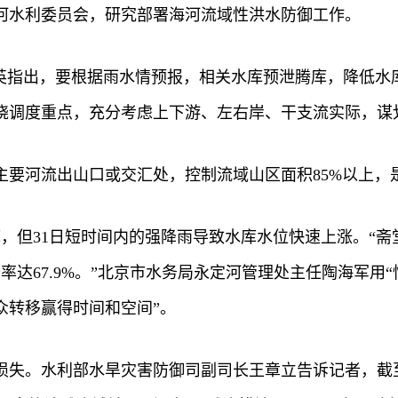
河水利委员会，研究部署海河流域性洪水防御工作。
国英指出，要根据雨水情预报，相关水库预泄腾库，降低水
绕调度重点，充分考虑上下游、左右岸、干支流实际，谋
主要河流出山口或交汇处，控制流域山区面积85%以上
，但31日短时间内的强降雨导致水库水位快速上涨。“斋堂
率达67.9%。”北京市水务局永定河管理处主任陶海军用
众转移赢得时间和空间”。
损失。水利部水旱灾害防御司副司长王章立告诉记者，截至