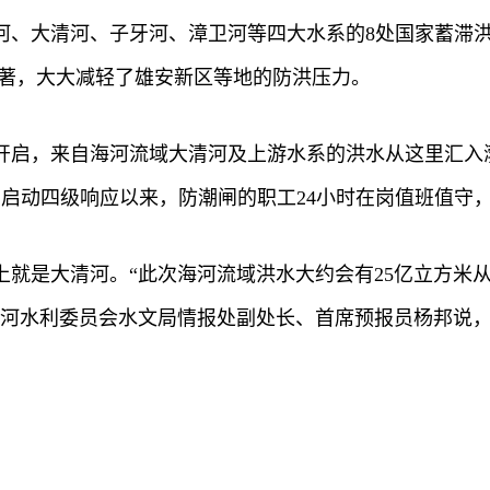
大清河、子牙河、漳卫河等四大水系的8处国家蓄滞洪区先
果显著，大大减轻了雄安新区等地的防洪压力。
部开启，来自海河流域大清河及上游水系的洪水从这里汇
局启动四级响应以来，防潮闸的职工24小时在岗值班值守
上就是大清河。“此次海河流域洪水大约会有25亿立方米
海河水利委员会水文局情报处副处长、首席预报员杨邦说，