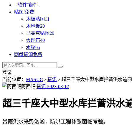
软件插件
贴图
免费
木板贴图
11
木地板
20
马赛克贴图
20
大理石
40
木纹
65
网盘资源
免费
登录
当前位置：
MASUC
资讯
超三千座大中型水库拦蓄洪水逾四
>
>
阿西吧
资讯
2023-08-12
超三千座大中型水库拦蓄洪水逾
暴雨洪水来势汹汹，防洪工程体系面临考验。