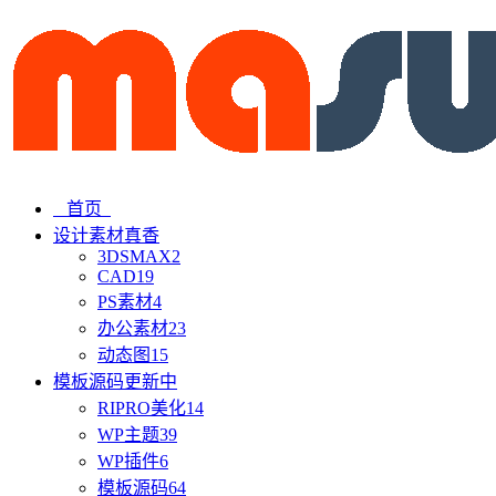
首页
设计素材
真香
3DSMAX
2
CAD
19
PS素材
4
办公素材
23
动态图
15
模板源码
更新中
RIPRO美化
14
WP主题
39
WP插件
6
模板源码
64