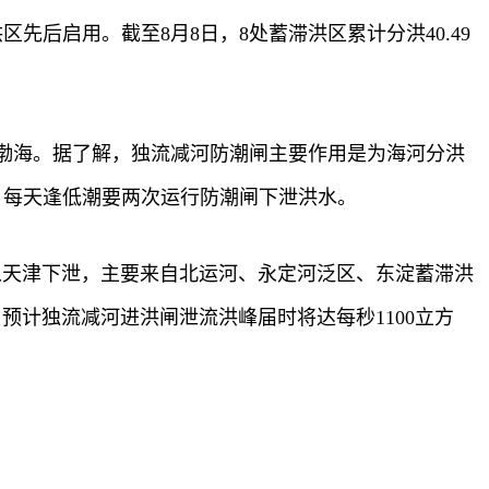
后启用。截至8月8日，8处蓄滞洪区累计分洪40.49
入渤海。据了解，独流减河防潮闸主要作用是为海河分洪
，每天逢低潮要两次运行防潮闸下泄洪水。
从天津下泄，主要来自北运河、永定河泛区、东淀蓄滞洪
预计独流减河进洪闸泄流洪峰届时将达每秒1100立方