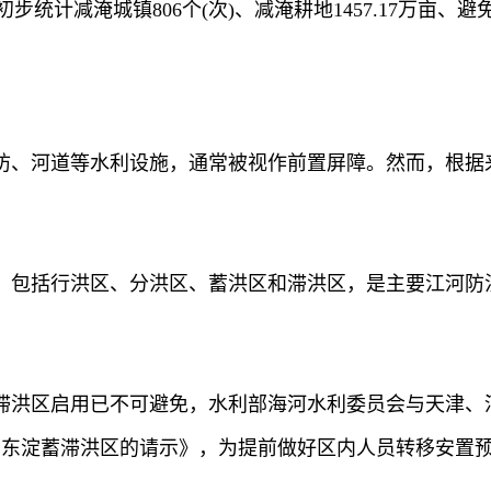
步统计减淹城镇806个(次)、减淹耕地1457.17万亩、避免
防、河道等水利设施，通常被视作前置屏障。然而，根据
，包括行洪区、分洪区、蓄洪区和滞洪区，是主要江河防
滞洪区启用已不可避免，水利部海河水利委员会与天津、
用东淀蓄滞洪区的请示》，为提前做好区内人员转移安置