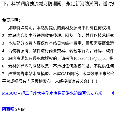
下，科学调度独流减河防潮闸、永定新河防潮闸，适时
免责声明：
1：如非特殊说明，本站对提供的素材及源码不拥有任何权利
2：本站内容均由互联网收集整理、网友上传，并且以技术研
3：本站部分收费内容仅作本站日常维护费用，若您需要商业
4：请勿将源码、软件进行商业交易、转载等行为，源码、软
5：站内资源如有侵犯你版权的，请来信1058364519@qq.c
6：素材源码均为网络收集，不承担任何版权问题，不提供任
7：严重警告本站木屋模型、木屋CAD图纸、木屋效果图未经允许
平台或嘿很有内涵微博发布，未经授权违者必究！！！
MASUC
»
超三千座大中型水库拦蓄洪水逾四百亿立方米—— 
阿西吧
SVIP