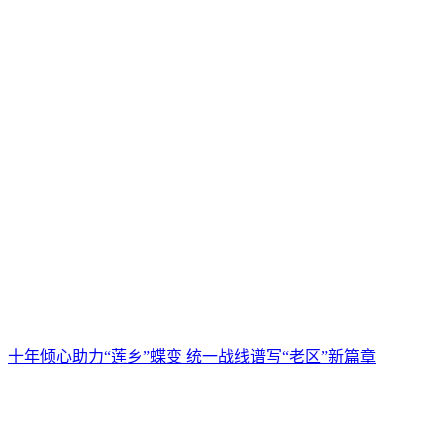
十年倾心助力“莲乡”蝶变 统一战线谱写“老区”新篇章