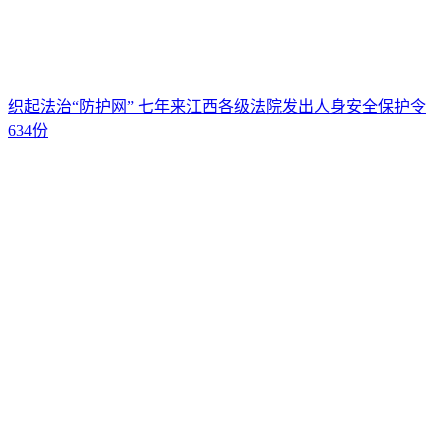
织起法治“防护网” 七年来江西各级法院发出人身安全保护令
634份