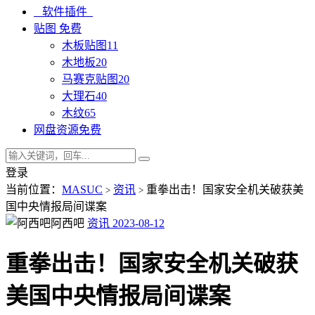
软件插件
贴图
免费
木板贴图
11
木地板
20
马赛克贴图
20
大理石
40
木纹
65
网盘资源
免费
登录
当前位置：
MASUC
资讯
重拳出击！国家安全机关破获美
>
>
国中央情报局间谍案
阿西吧
资讯
2023-08-12
重拳出击！国家安全机关破获
美国中央情报局间谍案