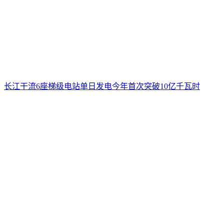
长江干流6座梯级电站单日发电今年首次突破10亿千瓦时