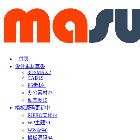
首页
设计素材
真香
3DSMAX
2
CAD
19
PS素材
4
办公素材
23
动态图
15
模板源码
更新中
RIPRO美化
14
WP主题
39
WP插件
6
模板源码
64