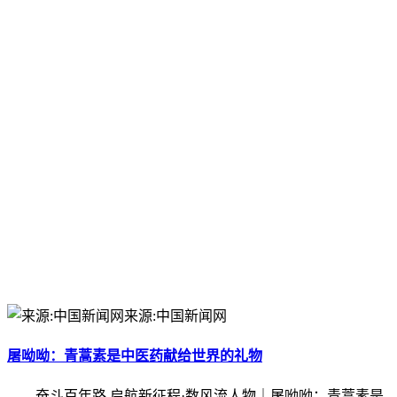
来源:中国新闻网
屠呦呦：青蒿素是中医药献给世界的礼物
奋斗百年路 启航新征程·数风流人物｜屠呦呦：青蒿素是