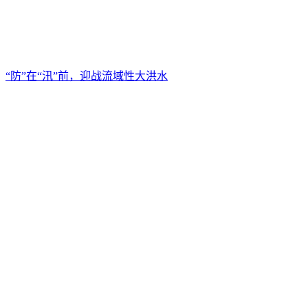
“防”在“汛”前，迎战流域性大洪水