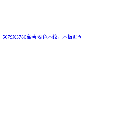
5679X3786高清 深色木纹，木板贴图