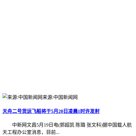
来源:中国新闻网
天舟二号货运飞船将于5月20日凌晨1时许发射
中新网文昌5月19日电(郭超凯 陈璐 张文科)据中国载人航
天工程办公室消息，目前...