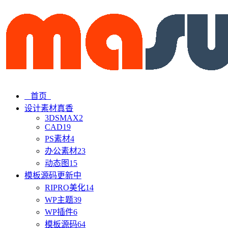
首页
设计素材
真香
3DSMAX
2
CAD
19
PS素材
4
办公素材
23
动态图
15
模板源码
更新中
RIPRO美化
14
WP主题
39
WP插件
6
模板源码
64