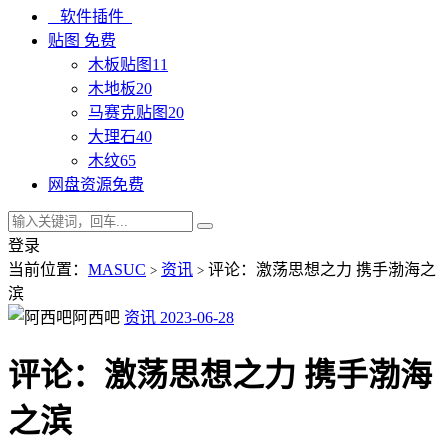
软件插件
贴图
免费
木板贴图
11
木地板
20
马赛克贴图
20
大理石
40
木纹
65
网盘资源
免费
登录
当前位置：
MASUC
资讯
评论：激荡思想之力 携手渤海之
>
>
滨
阿西吧
资讯
2023-06-28
评论：激荡思想之力 携手渤海
之滨