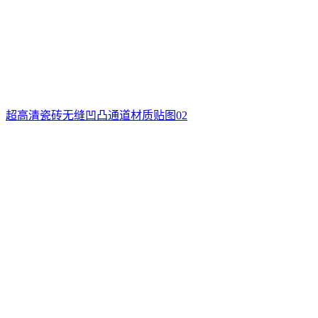
超高清瓷砖无缝凹凸通道材质贴图02