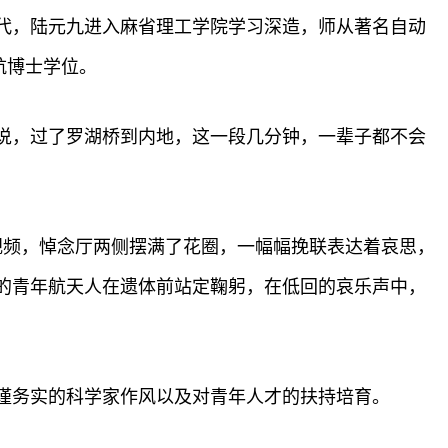
年代，陆元九进入麻省理工学院学习深造，师从著名自动
航博士学位。
地说，过了罗湖桥到内地，这一段几分钟，一辈子都不会
视频，悼念厅两侧摆满了花圈，一幅幅挽联表达着哀思，
的青年航天人在遗体前站定鞠躬，在低回的哀乐声中，
谨务实的科学家作风以及对青年人才的扶持培育。