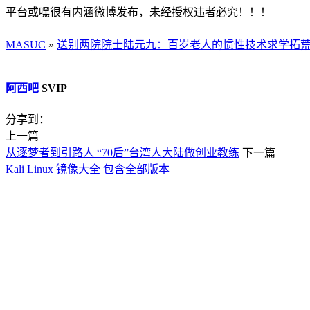
平台或嘿很有内涵微博发布，未经授权违者必究！！！
MASUC
»
送别两院院士陆元九：百岁老人的惯性技术求学拓
阿西吧
SVIP
分享到：
上一篇
从逐梦者到引路人 “70后”台湾人大陆做创业教练
下一篇
Kali Linux 镜像大全 包含全部版本