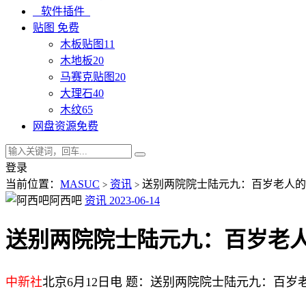
软件插件
贴图
免费
木板贴图
11
木地板
20
马赛克贴图
20
大理石
40
木纹
65
网盘资源
免费
登录
当前位置：
MASUC
资讯
送别两院院士陆元九：百岁老人的
>
>
阿西吧
资讯
2023-06-14
送别两院院士陆元九：百岁老
中新社
北京6月12日电 题：送别两院院士陆元九：百