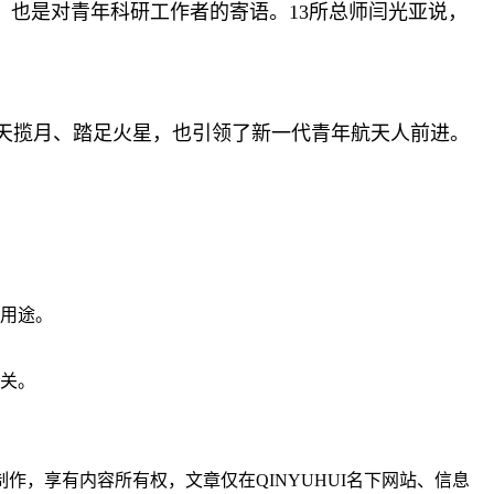
，也是对青年科研工作者的寄语。13所总师闫光亚说，
天揽月、踏足火星，也引领了新一代青年航天人前进。
业用途。
无关。
制作，享有内容所有权，文章仅在QINYUHUI名下网站、信息