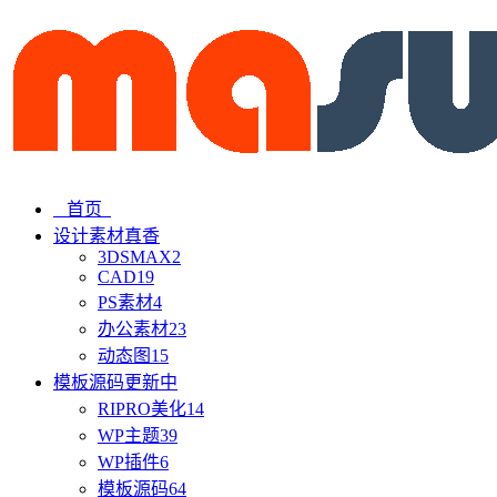
首页
设计素材
真香
3DSMAX
2
CAD
19
PS素材
4
办公素材
23
动态图
15
模板源码
更新中
RIPRO美化
14
WP主题
39
WP插件
6
模板源码
64