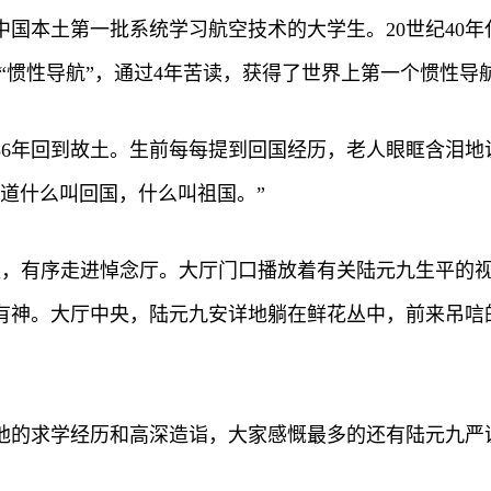
是中国本土第一批系统学习航空技术的大学生。20世纪40
“惯性导航”，通过4年苦读，获得了世界上第一个惯性导
56年回到故土。生前每每提到回国经历，老人眼眶含泪
道什么叫回国，什么叫祖国。”
长队，有序走进悼念厅。大厅门口播放着有关陆元九生平的
有神。大厅中央，陆元九安详地躺在鲜花丛中，前来吊唁
他的求学经历和高深造诣，大家感慨最多的还有陆元九严