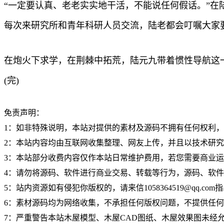
“一定要认真、老老实实地干活，不能说任何假话。”在
每次来研究所和青年科研人员交流，陆老都会叮嘱大家
在炮火下求学，在荆棘中拓荒，陆元九带着惯性导航这
(完)
免责声明：
1：如非特殊说明，本站对提供的素材及源码不拥有任何权利
2：本站内容均由互联网收集整理、网友上传，并且以技术研
3：本站部分收费内容仅作本站日常维护费用，若您需要商业
4：请勿将源码、软件进行商业交易、转载等行为，源码、软
5：站内资源如有侵犯你版权的，请来信1058364519@qq.c
6：素材源码均为网络收集，不承担任何版权问题，不提供任
7：严重警告本站木屋模型、木屋CAD图纸、木屋效果图未经允许