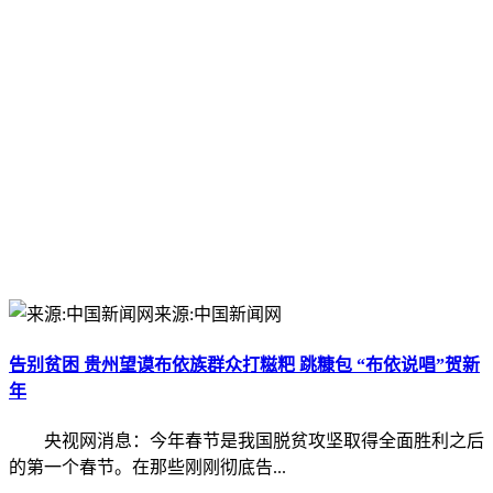
来源:中国新闻网
告别贫困 贵州望谟布依族群众打糍粑 跳糠包 “布依说唱”贺新
年
央视网消息：今年春节是我国脱贫攻坚取得全面胜利之后
的第一个春节。在那些刚刚彻底告...