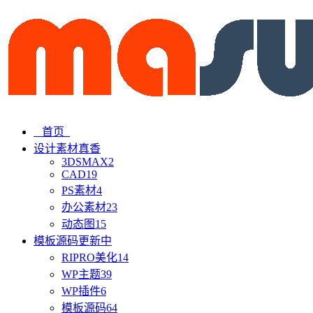
首页
设计素材
真香
3DSMAX
2
CAD
19
PS素材
4
办公素材
23
动态图
15
模板源码
更新中
RIPRO美化
14
WP主题
39
WP插件
6
模板源码
64