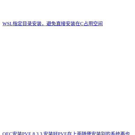
WSL指定目录安装，避免直接安装在C占用空间
OEC安装PVE 8.3.3 安装好PVE在上面随便安装别的系统再也