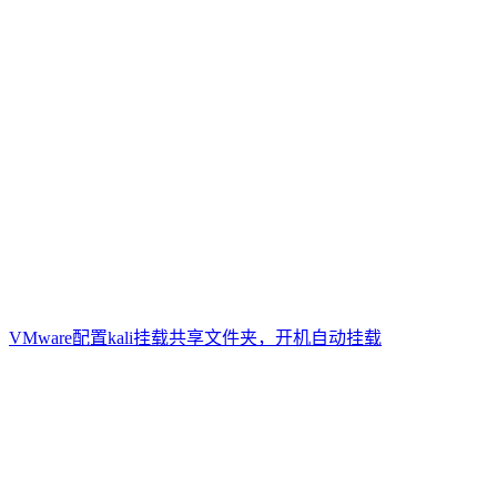
VMware配置kali挂载共享文件夹，开机自动挂载