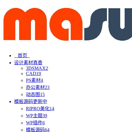
首页
设计素材
真香
3DSMAX
2
CAD
19
PS素材
4
办公素材
23
动态图
15
模板源码
更新中
RIPRO美化
14
WP主题
39
WP插件
6
模板源码
64