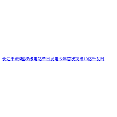
长江干流6座梯级电站单日发电今年首次突破10亿千瓦时