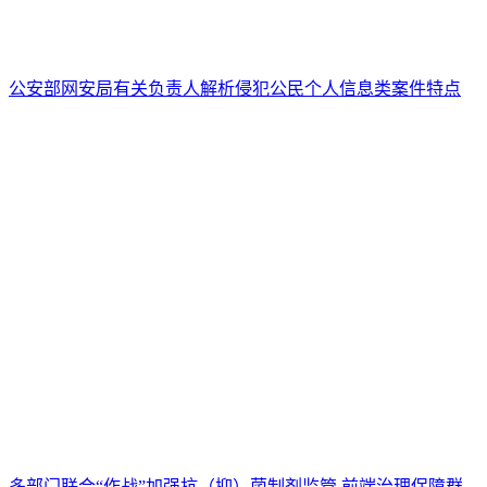
公安部网安局有关负责人解析侵犯公民个人信息类案件特点
多部门联合“作战”加强抗（抑）菌制剂监管 前端治理保障群