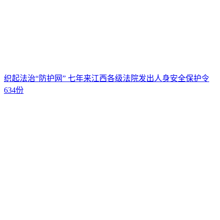
织起法治“防护网” 七年来江西各级法院发出人身安全保护令
634份