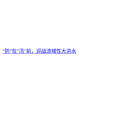
“防”在“汛”前，迎战流域性大洪水