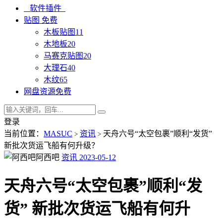
软件插件
贴图
免费
木板贴图
11
木地板
20
马赛克贴图
20
大理石
40
木纹
65
网盘资源
免费
登录
当前位置：
MASUC
资讯
天舟六号“太空包裹”顺利“发货”
>
>
新批次货运飞船有何升级？
阿西吧
资讯
2023-05-12
天舟六号“太空包裹”顺利“发
货” 新批次货运飞船有何升