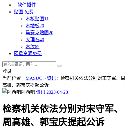
软件插件
贴图
免费
木板贴图
11
木地板
20
马赛克贴图
20
大理石
40
木纹
65
网盘资源
免费
登录
当前位置：
MASUC
资讯
检察机关依法分别对宋守军、周
>
>
高雄、郭宝庆提起公诉
阿西吧
资讯
2023-04-28
检察机关依法分别对宋守军、
周高雄、郭宝庆提起公诉