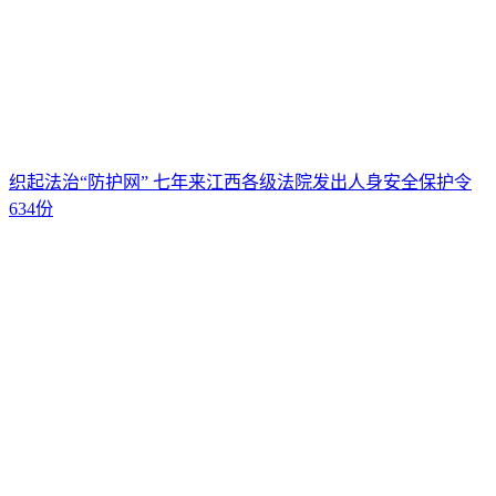
织起法治“防护网” 七年来江西各级法院发出人身安全保护令
634份