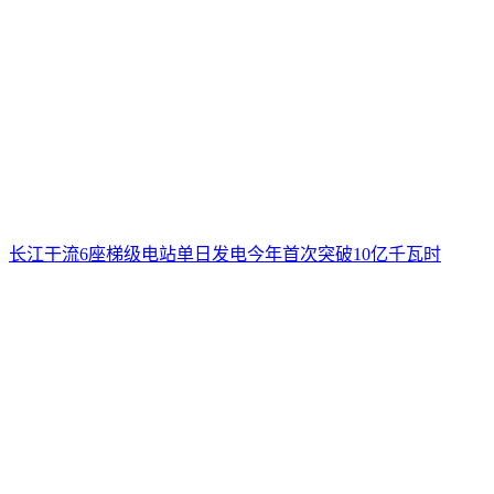
长江干流6座梯级电站单日发电今年首次突破10亿千瓦时