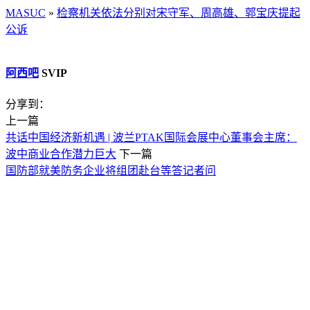
MASUC
»
检察机关依法分别对宋守军、周高雄、郭宝庆提起
公诉
阿西吧
SVIP
分享到：
上一篇
共话中国经济新机遇 | 波兰PTAK国际会展中心董事会主席：
波中商业合作潜力巨大
下一篇
国防部就美防务企业将组团赴台等答记者问