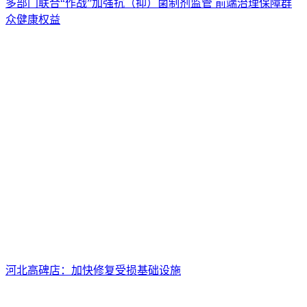
多部门联合“作战”加强抗（抑）菌制剂监管 前端治理保障群
众健康权益
河北高碑店：加快修复受损基础设施