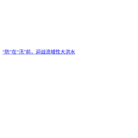
“防”在“汛”前，迎战流域性大洪水