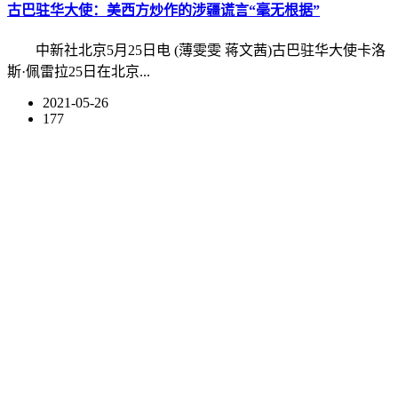
古巴驻华大使：美西方炒作的涉疆谎言“毫无根据”
中新社北京5月25日电 (薄雯雯 蒋文茜)古巴驻华大使卡洛
斯·佩雷拉25日在北京...
2021-05-26
177