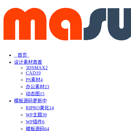
首页
设计素材
真香
3DSMAX
2
CAD
19
PS素材
4
办公素材
23
动态图
15
模板源码
更新中
RIPRO美化
14
WP主题
39
WP插件
6
模板源码
64