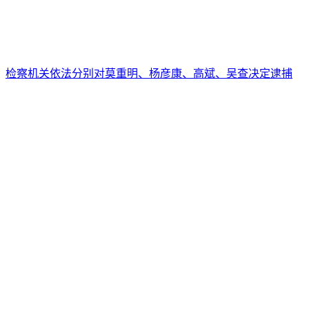
检察机关依法分别对莫重明、杨彦康、高斌、吴查决定逮捕