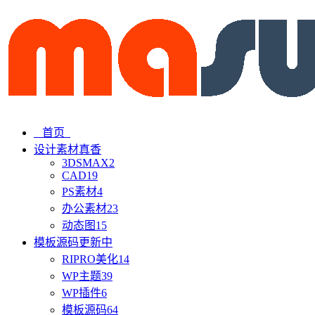
首页
设计素材
真香
3DSMAX
2
CAD
19
PS素材
4
办公素材
23
动态图
15
模板源码
更新中
RIPRO美化
14
WP主题
39
WP插件
6
模板源码
64