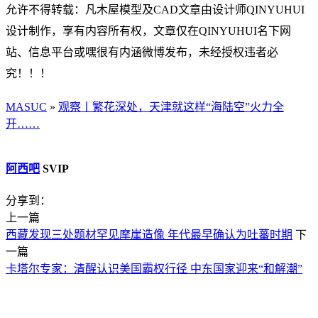
允许不得转载：凡木屋模型及CAD文章由设计师QINYUHUI
设计制作，享有内容所有权，文章仅在QINYUHUI名下网
站、信息平台或嘿很有内涵微博发布，未经授权违者必
究！！！
MASUC
»
观察丨繁花深处，天津就这样“海陆空”火力全
开……
阿西吧
SVIP
分享到：
上一篇
西藏发现三处题材罕见摩崖造像 年代最早确认为吐蕃时期
下
一篇
卡塔尔专家：清醒认识美国霸权行径 中东国家迎来“和解潮”