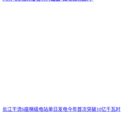
长江干流6座梯级电站单日发电今年首次突破10亿千瓦时