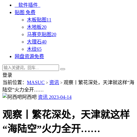
软件插件
贴图
免费
木板贴图
11
木地板
20
马赛克贴图
20
大理石
40
木纹
65
网盘资源
免费
登录
当前位置：
MASUC
资讯
观察丨繁花深处，天津就这样“海
>
>
陆空”火力全开……
阿西吧
资讯
2023-04-14
观察丨繁花深处，天津就这样
“海陆空”火力全开……