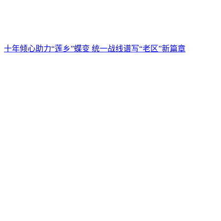
十年倾心助力“莲乡”蝶变 统一战线谱写“老区”新篇章