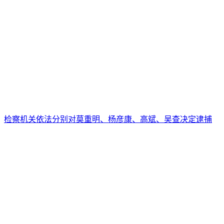
检察机关依法分别对莫重明、杨彦康、高斌、吴查决定逮捕