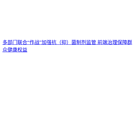
多部门联合“作战”加强抗（抑）菌制剂监管 前端治理保障群
众健康权益