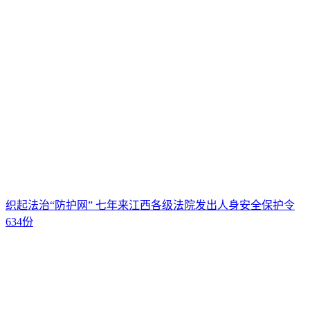
织起法治“防护网” 七年来江西各级法院发出人身安全保护令
634份