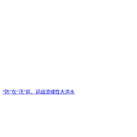
“防”在“汛”前，迎战流域性大洪水