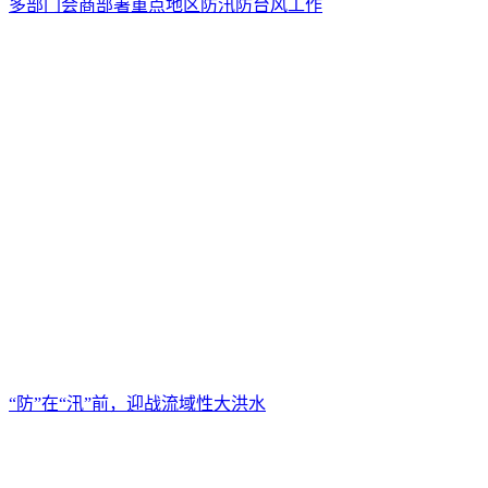
多部门会商部署重点地区防汛防台风工作
“防”在“汛”前，迎战流域性大洪水