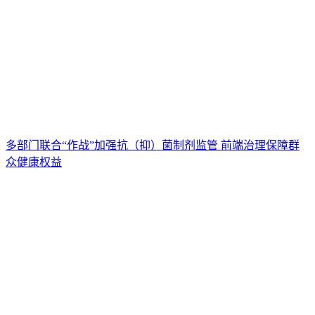
多部门联合“作战”加强抗（抑）菌制剂监管 前端治理保障群
众健康权益