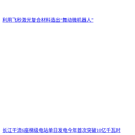
利用飞秒激光复合材料造出“舞动微机器人”
长江干流6座梯级电站单日发电今年首次突破10亿千瓦时