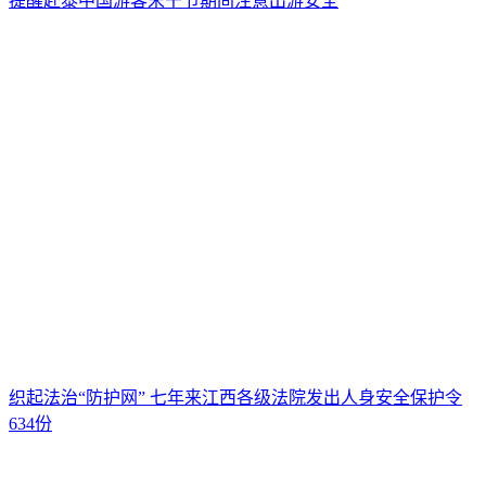
提醒赴泰中国游客宋干节期间注意出游安全
织起法治“防护网” 七年来江西各级法院发出人身安全保护令
634份