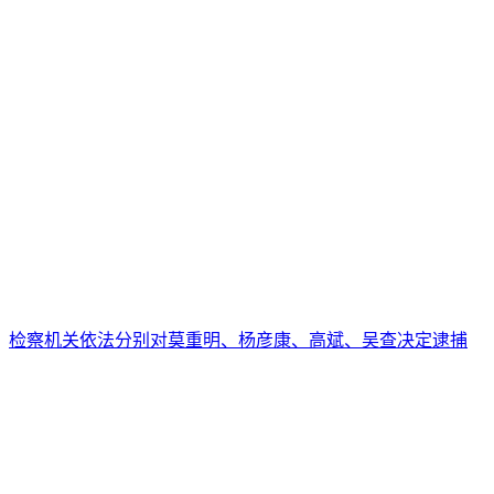
检察机关依法分别对莫重明、杨彦康、高斌、吴查决定逮捕