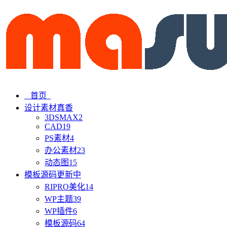
首页
设计素材
真香
3DSMAX
2
CAD
19
PS素材
4
办公素材
23
动态图
15
模板源码
更新中
RIPRO美化
14
WP主题
39
WP插件
6
模板源码
64