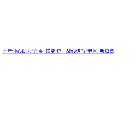
十年倾心助力“莲乡”蝶变 统一战线谱写“老区”新篇章