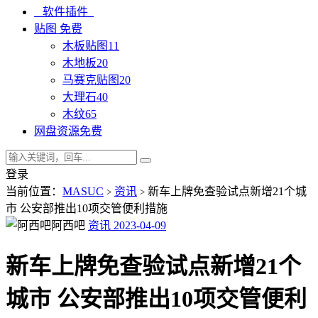
软件插件
贴图
免费
木板贴图
11
木地板
20
马赛克贴图
20
大理石
40
木纹
65
网盘资源
免费
登录
当前位置：
MASUC
资讯
新车上牌免查验试点新增21个城
>
>
市 公安部推出10项交管便利措施
阿西吧
资讯
2023-04-09
新车上牌免查验试点新增21个
城市 公安部推出10项交管便利