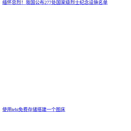
缅怀忠烈！我国公布277处国家级烈士纪念设施名单
使用tebi免费存储搭建一个图床