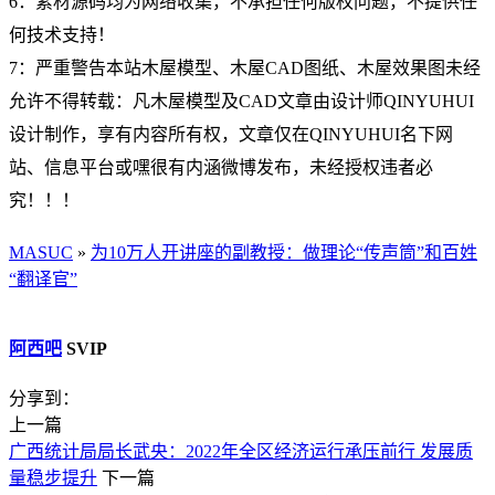
6：素材源码均为网络收集，不承担任何版权问题，不提供任
何技术支持！
7：严重警告本站木屋模型、木屋CAD图纸、木屋效果图未经
允许不得转载：凡木屋模型及CAD文章由设计师QINYUHUI
设计制作，享有内容所有权，文章仅在QINYUHUI名下网
站、信息平台或嘿很有内涵微博发布，未经授权违者必
究！！！
MASUC
»
为10万人开讲座的副教授：做理论“传声筒”和百姓
“翻译官”
阿西吧
SVIP
分享到：
上一篇
广西统计局局长武央：2022年全区经济运行承压前行 发展质
量稳步提升
下一篇