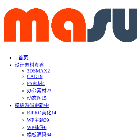
首页
设计素材
真香
3DSMAX
2
CAD
19
PS素材
4
办公素材
23
动态图
15
模板源码
更新中
RIPRO美化
14
WP主题
39
WP插件
6
模板源码
64