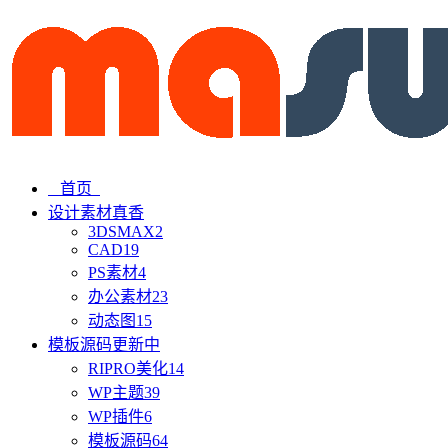
首页
设计素材
真香
3DSMAX
2
CAD
19
PS素材
4
办公素材
23
动态图
15
模板源码
更新中
RIPRO美化
14
WP主题
39
WP插件
6
模板源码
64