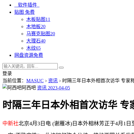
软件插件
贴图
免费
木板贴图
11
木地板
20
马赛克贴图
20
大理石
40
木纹
65
网盘资源
免费
登录
当前位置：
MASUC
资讯
时隔三年日本外相首次访华 专家
>
>
阿西吧
资讯
2023-04-05
时隔三年日本外相首次访华 专
中新社
北京4月3日电 (谢雁冰)日本外相林芳正于4月