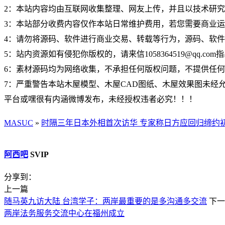
2：本站内容均由互联网收集整理、网友上传，并且以技术研
3：本站部分收费内容仅作本站日常维护费用，若您需要商业
4：请勿将源码、软件进行商业交易、转载等行为，源码、软
5：站内资源如有侵犯你版权的，请来信1058364519@qq.c
6：素材源码均为网络收集，不承担任何版权问题，不提供任
7：严重警告本站木屋模型、木屋CAD图纸、木屋效果图未经允许
平台或嘿很有内涵微博发布，未经授权违者必究！！！
MASUC
»
时隔三年日本外相首次访华 专家称日方应回归缔约
阿西吧
SVIP
分享到：
上一篇
随马英九访大陆 台湾学子：两岸最重要的是多沟通多交流
下一
两岸法务服务交流中心在福州成立