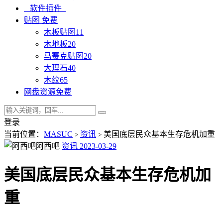
软件插件
贴图
免费
木板贴图
11
木地板
20
马赛克贴图
20
大理石
40
木纹
65
网盘资源
免费
登录
当前位置：
MASUC
资讯
美国底层民众基本生存危机加重
>
>
阿西吧
资讯
2023-03-29
美国底层民众基本生存危机加
重