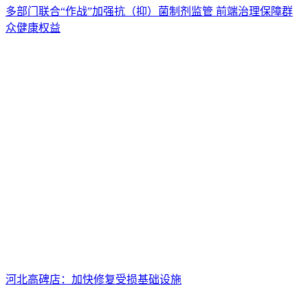
多部门联合“作战”加强抗（抑）菌制剂监管 前端治理保障群
众健康权益
河北高碑店：加快修复受损基础设施