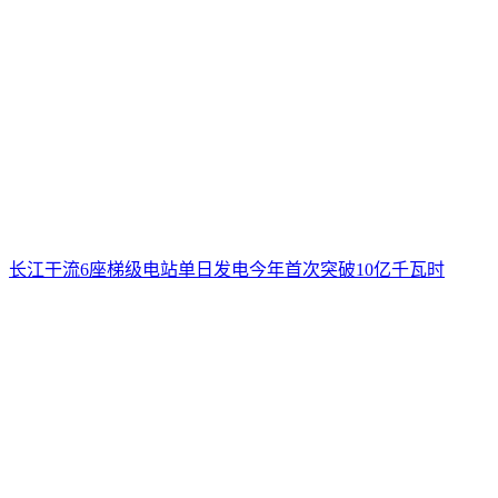
长江干流6座梯级电站单日发电今年首次突破10亿千瓦时