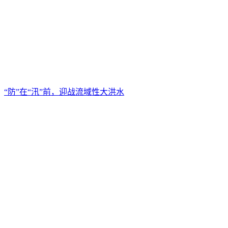
“防”在“汛”前，迎战流域性大洪水