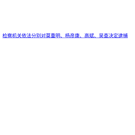
检察机关依法分别对莫重明、杨彦康、高斌、吴查决定逮捕