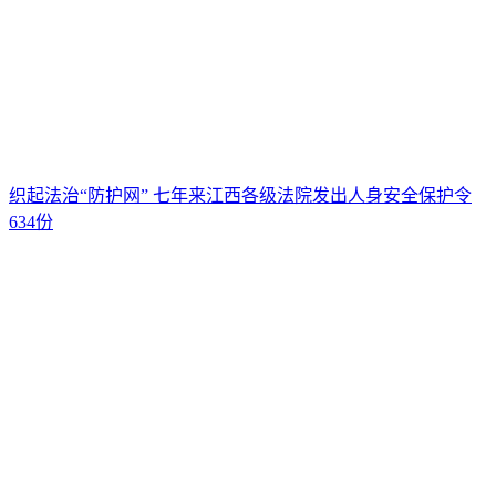
织起法治“防护网” 七年来江西各级法院发出人身安全保护令
634份