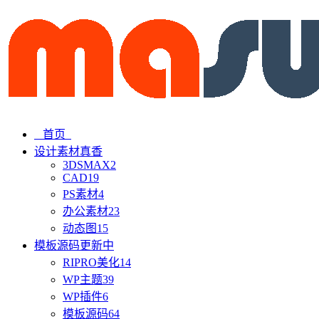
首页
设计素材
真香
3DSMAX
2
CAD
19
PS素材
4
办公素材
23
动态图
15
模板源码
更新中
RIPRO美化
14
WP主题
39
WP插件
6
模板源码
64