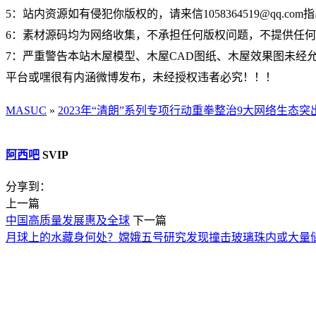
5：站内资源如有侵犯你版权的，请来信1058364519@qq.c
6：素材源码均为网络收集，不承担任何版权问题，不提供任
7：严重警告本站木屋模型、木屋CAD图纸、木屋效果图未经允许
平台或嘿很有内涵微博发布，未经授权违者必究！！！
MASUC
»
2023年“清朗”系列专项行动重拳整治9大网络生态突
阿西吧
SVIP
分享到：
上一篇
中国高质量发展惠及全球
下一篇
月球上的水藏身何处？嫦娥五号研究发现撞击玻璃珠内或大量