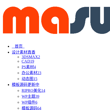
首页
设计素材
真香
3DSMAX
2
CAD
19
PS素材
4
办公素材
23
动态图
15
模板源码
更新中
RIPRO美化
14
WP主题
39
WP插件
6
模板源码
64