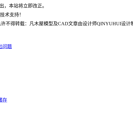
om指出，本站将立即改正。
何技术支持！
不得转载：凡木屋模型及CAD文章由设计师QINYUHUI设计
出问题
储存