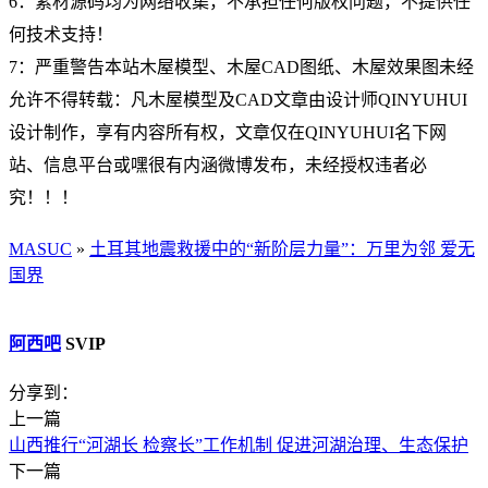
6：素材源码均为网络收集，不承担任何版权问题，不提供任
何技术支持！
7：严重警告本站木屋模型、木屋CAD图纸、木屋效果图未经
允许不得转载：凡木屋模型及CAD文章由设计师QINYUHUI
设计制作，享有内容所有权，文章仅在QINYUHUI名下网
站、信息平台或嘿很有内涵微博发布，未经授权违者必
究！！！
MASUC
»
土耳其地震救援中的“新阶层力量”：万里为邻 爱无
国界
阿西吧
SVIP
分享到：
上一篇
山西推行“河湖长 检察长”工作机制 促进河湖治理、生态保护
下一篇