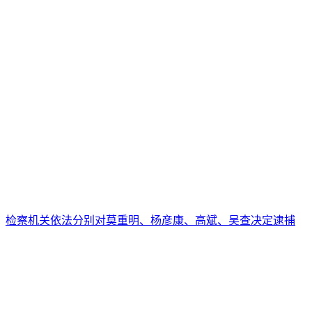
检察机关依法分别对莫重明、杨彦康、高斌、吴查决定逮捕