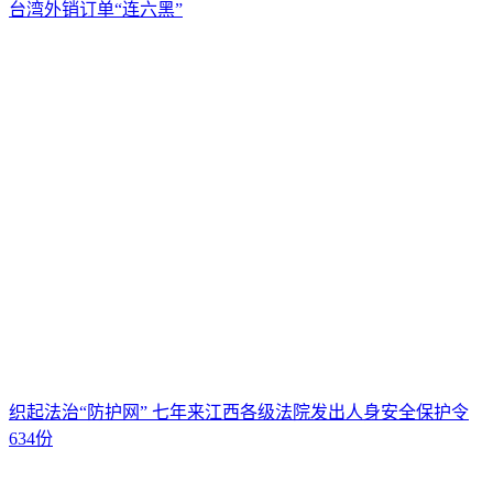
台湾外销订单“连六黑”
织起法治“防护网” 七年来江西各级法院发出人身安全保护令
634份