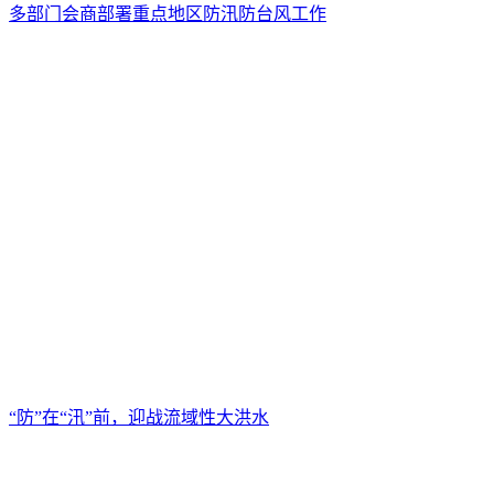
多部门会商部署重点地区防汛防台风工作
“防”在“汛”前，迎战流域性大洪水