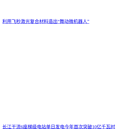
利用飞秒激光复合材料造出“舞动微机器人”
长江干流6座梯级电站单日发电今年首次突破10亿千瓦时