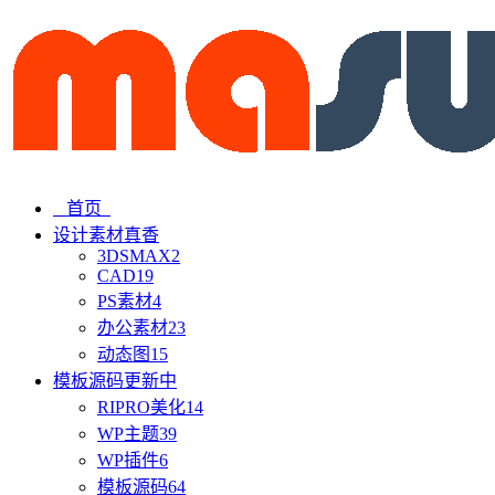
首页
设计素材
真香
3DSMAX
2
CAD
19
PS素材
4
办公素材
23
动态图
15
模板源码
更新中
RIPRO美化
14
WP主题
39
WP插件
6
模板源码
64