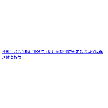
多部门联合“作战”加强抗（抑）菌制剂监管 前端治理保障群
众健康权益