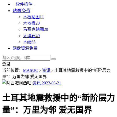
软件插件
贴图
免费
木板贴图
11
木地板
20
马赛克贴图
20
大理石
40
木纹
65
网盘资源
免费
登录
当前位置：
MASUC
资讯
土耳其地震救援中的“新阶层力
>
>
量”：万里为邻 爱无国界
阿西吧
资讯
2023-03-21
土耳其地震救援中的“新阶层力
量”：万里为邻 爱无国界