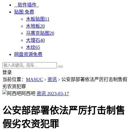
软件插件
贴图
免费
木板贴图
11
木地板
20
马赛克贴图
20
大理石
40
木纹
65
网盘资源
免费
登录
当前位置：
MASUC
资讯
公安部部署依法严厉打击制售假
>
>
劣农资犯罪
阿西吧
资讯
2023-03-17
公安部部署依法严厉打击制售
假劣农资犯罪