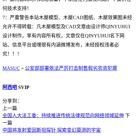
何技术支持！
7：严重警告本站木屋模型、木屋CAD图纸、木屋效果图未经
允许不得转载：凡木屋模型及CAD文章由设计师QINYUHUI
设计制作，享有内容所有权，文章仅在QINYUHUI名下网
站、信息平台或嘿很有内涵微博发布，未经授权违者必
究！！！
MASUC
»
公安部部署依法严厉打击制售假劣农资犯罪
阿西吧
SVIP
分享到：
上一篇
全国人大法工委：持续推进传统法律规范向网络领域延伸
下
一篇
中国将发射爱因斯坦探针 探索变幻莫测的宇宙