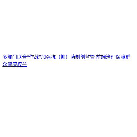
多部门联合“作战”加强抗（抑）菌制剂监管 前端治理保障群
众健康权益