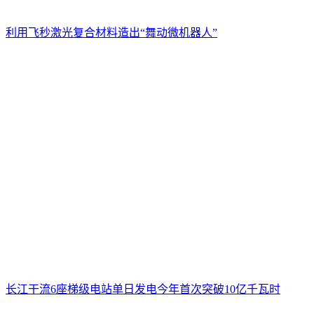
利用飞秒激光复合材料造出“舞动微机器人”
长江干流6座梯级电站单日发电今年首次突破10亿千瓦时