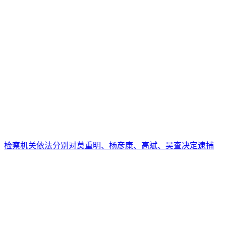
检察机关依法分别对莫重明、杨彦康、高斌、吴查决定逮捕