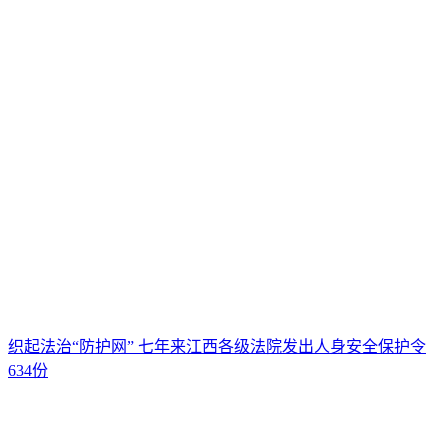
织起法治“防护网” 七年来江西各级法院发出人身安全保护令
634份