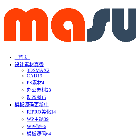
首页
设计素材
真香
3DSMAX
2
CAD
19
PS素材
4
办公素材
23
动态图
15
模板源码
更新中
RIPRO美化
14
WP主题
39
WP插件
6
模板源码
64