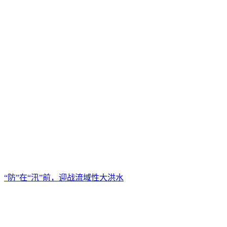
“防”在“汛”前，迎战流域性大洪水