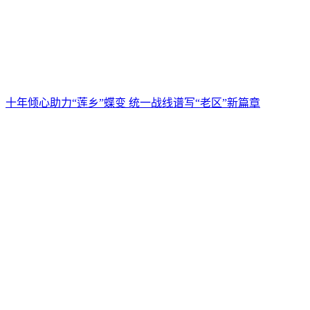
十年倾心助力“莲乡”蝶变 统一战线谱写“老区”新篇章