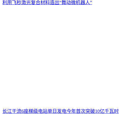
利用飞秒激光复合材料造出“舞动微机器人”
长江干流6座梯级电站单日发电今年首次突破10亿千瓦时