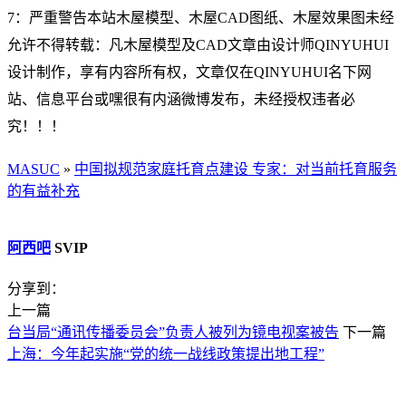
7：严重警告本站木屋模型、木屋CAD图纸、木屋效果图未经
允许不得转载：凡木屋模型及CAD文章由设计师QINYUHUI
设计制作，享有内容所有权，文章仅在QINYUHUI名下网
站、信息平台或嘿很有内涵微博发布，未经授权违者必
究！！！
MASUC
»
中国拟规范家庭托育点建设 专家：对当前托育服务
的有益补充
阿西吧
SVIP
分享到：
上一篇
台当局“通讯传播委员会”负责人被列为镜电视案被告
下一篇
上海：今年起实施“党的统一战线政策提出地工程”