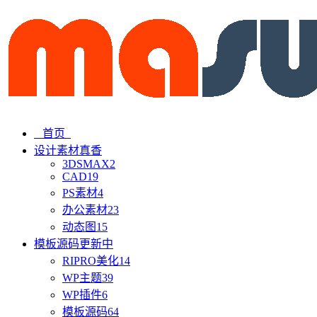
首页
设计素材
真香
3DSMAX
2
CAD
19
PS素材
4
办公素材
23
动态图
15
模板源码
更新中
RIPRO美化
14
WP主题
39
WP插件
6
模板源码
64