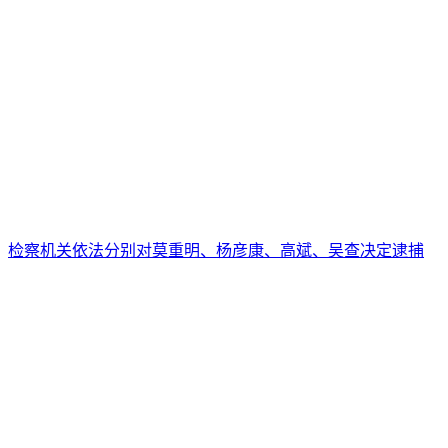
检察机关依法分别对莫重明、杨彦康、高斌、吴查决定逮捕