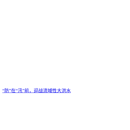
“防”在“汛”前，迎战流域性大洪水