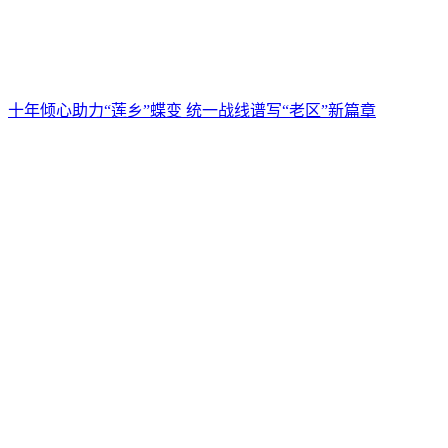
十年倾心助力“莲乡”蝶变 统一战线谱写“老区”新篇章