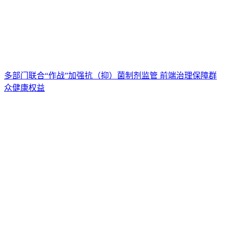
多部门联合“作战”加强抗（抑）菌制剂监管 前端治理保障群
众健康权益