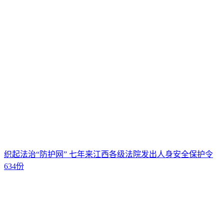
织起法治“防护网” 七年来江西各级法院发出人身安全保护令
634份