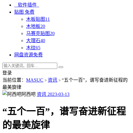
软件插件
贴图
免费
木板贴图
11
木地板
20
马赛克贴图
20
大理石
40
木纹
65
网盘资源
免费
登录
当前位置：
MASUC
资讯
“五个一百”，谱写奋进新征程的
>
>
最美旋律
阿西吧
资讯
2023-03-13
“五个一百”，谱写奋进新征程
的最美旋律