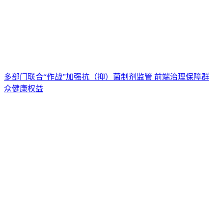
多部门联合“作战”加强抗（抑）菌制剂监管 前端治理保障群
众健康权益