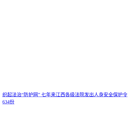
织起法治“防护网” 七年来江西各级法院发出人身安全保护令
634份