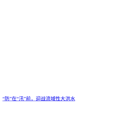
“防”在“汛”前，迎战流域性大洪水