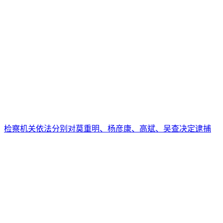
检察机关依法分别对莫重明、杨彦康、高斌、吴查决定逮捕