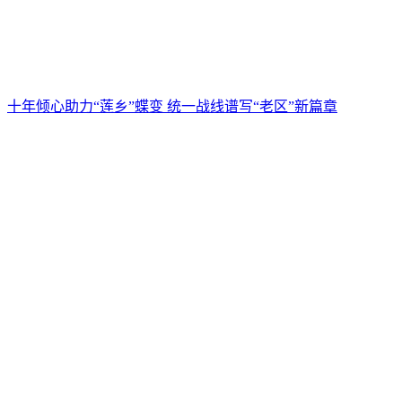
十年倾心助力“莲乡”蝶变 统一战线谱写“老区”新篇章