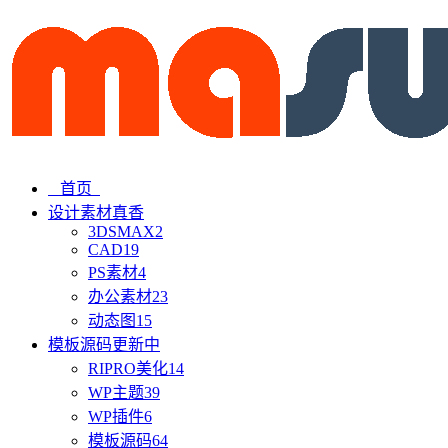
首页
设计素材
真香
3DSMAX
2
CAD
19
PS素材
4
办公素材
23
动态图
15
模板源码
更新中
RIPRO美化
14
WP主题
39
WP插件
6
模板源码
64