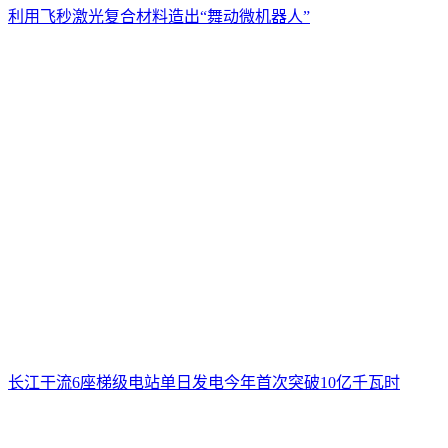
利用飞秒激光复合材料造出“舞动微机器人”
长江干流6座梯级电站单日发电今年首次突破10亿千瓦时