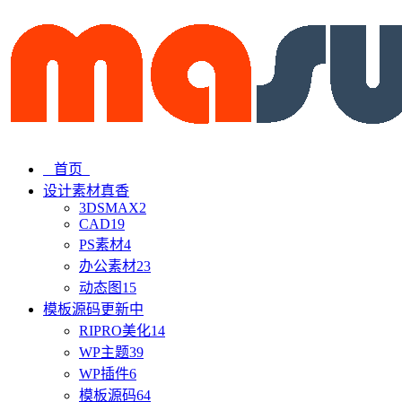
首页
设计素材
真香
3DSMAX
2
CAD
19
PS素材
4
办公素材
23
动态图
15
模板源码
更新中
RIPRO美化
14
WP主题
39
WP插件
6
模板源码
64