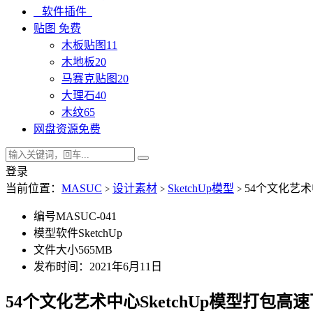
软件插件
贴图
免费
木板贴图
11
木地板
20
马赛克贴图
20
大理石
40
木纹
65
网盘资源
免费
登录
当前位置：
MASUC
设计素材
SketchUp模型
54个文化艺术
>
>
>
编号
MASUC-041
模型软件
SketchUp
文件大小
565MB
发布时间：2021年6月11日
54个文化艺术中心SketchUp模型打包高