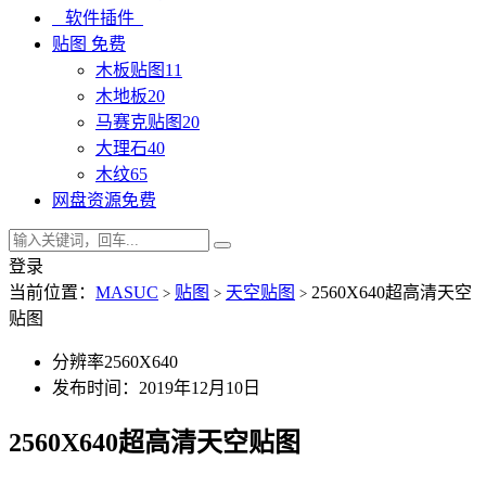
软件插件
贴图
免费
木板贴图
11
木地板
20
马赛克贴图
20
大理石
40
木纹
65
网盘资源
免费
登录
当前位置：
MASUC
贴图
天空贴图
2560X640超高清天空
>
>
>
贴图
分辨率
2560X640
发布时间：2019年12月10日
2560X640超高清天空贴图