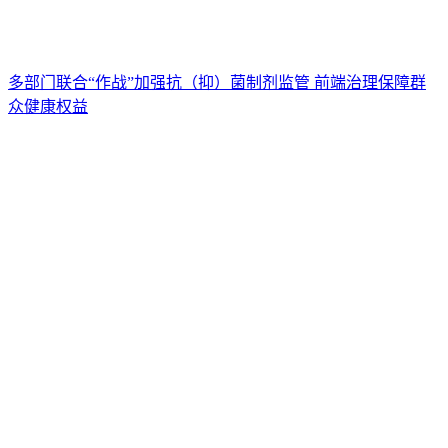
多部门联合“作战”加强抗（抑）菌制剂监管 前端治理保障群
众健康权益