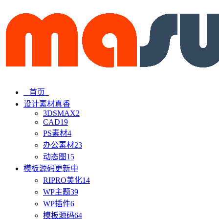
首页
设计素材
真香
3DSMAX
2
CAD
19
PS素材
4
办公素材
23
动态图
15
模板源码
更新中
RIPRO美化
14
WP主题
39
WP插件
6
模板源码
64