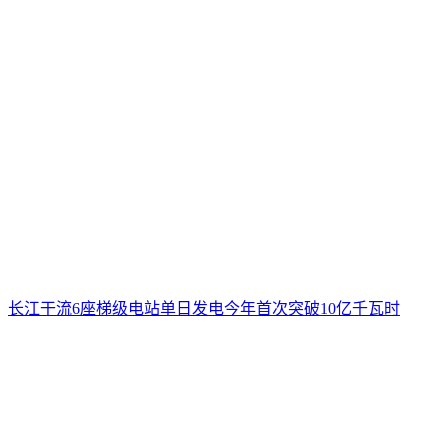
长江干流6座梯级电站单日发电今年首次突破10亿千瓦时