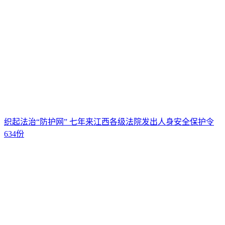
织起法治“防护网” 七年来江西各级法院发出人身安全保护令
634份