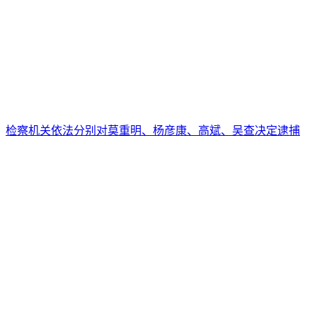
检察机关依法分别对莫重明、杨彦康、高斌、吴查决定逮捕