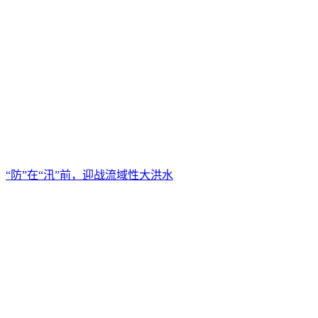
“防”在“汛”前，迎战流域性大洪水