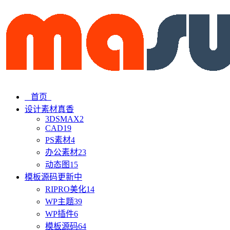
首页
设计素材
真香
3DSMAX
2
CAD
19
PS素材
4
办公素材
23
动态图
15
模板源码
更新中
RIPRO美化
14
WP主题
39
WP插件
6
模板源码
64