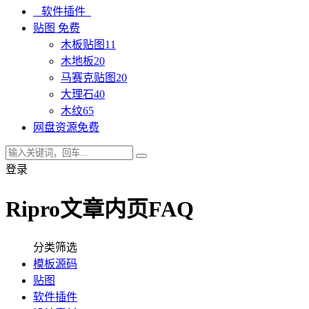
软件插件
贴图
免费
木板贴图
11
木地板
20
马赛克贴图
20
大理石
40
木纹
65
网盘资源
免费
登录
Ripro文章内页FAQ
分类筛选
模板源码
贴图
软件插件