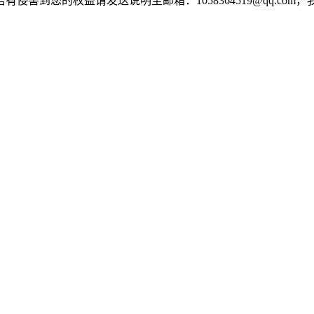
害到您的权益请发送说明至邮箱：1058364519@qq.com