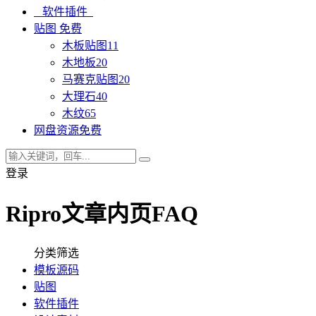
软件插件
贴图
免费
木板贴图
11
木地板
20
马赛克贴图
20
大理石
40
木纹
65
网盘资源
免费
登录
Ripro文章内页FAQ
分类筛选
模板源码
贴图
软件插件