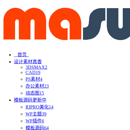
首页
设计素材
真香
3DSMAX
2
CAD
19
PS素材
4
办公素材
23
动态图
15
模板源码
更新中
RIPRO美化
14
WP主题
39
WP插件
6
模板源码
64