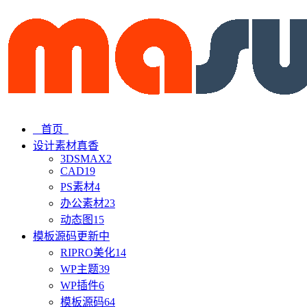
首页
设计素材
真香
3DSMAX
2
CAD
19
PS素材
4
办公素材
23
动态图
15
模板源码
更新中
RIPRO美化
14
WP主题
39
WP插件
6
模板源码
64