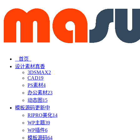
首页
设计素材
真香
3DSMAX
2
CAD
19
PS素材
4
办公素材
23
动态图
15
模板源码
更新中
RIPRO美化
14
WP主题
39
WP插件
6
模板源码
64