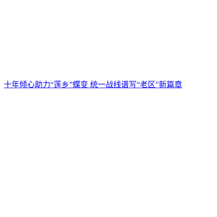
十年倾心助力“莲乡”蝶变 统一战线谱写“老区”新篇章