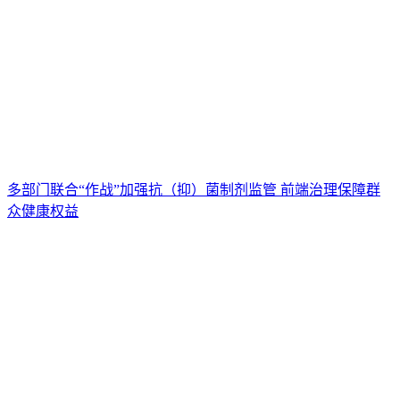
多部门联合“作战”加强抗（抑）菌制剂监管 前端治理保障群
众健康权益