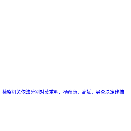
检察机关依法分别对莫重明、杨彦康、高斌、吴查决定逮捕