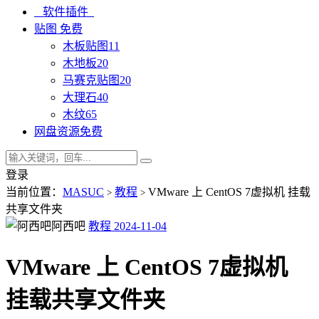
软件插件
贴图
免费
木板贴图
11
木地板
20
马赛克贴图
20
大理石
40
木纹
65
网盘资源
免费
登录
当前位置：
MASUC
教程
VMware 上 CentOS 7虚拟机 挂载
>
>
共享文件夹
阿西吧
教程
2024-11-04
VMware 上 CentOS 7虚拟机
挂载共享文件夹