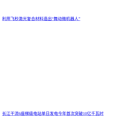
利用飞秒激光复合材料造出“舞动微机器人”
长江干流6座梯级电站单日发电今年首次突破10亿千瓦时