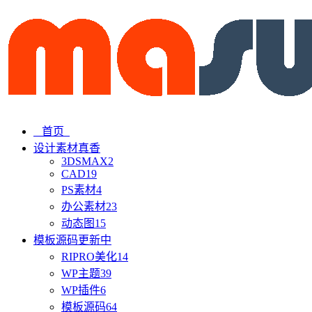
首页
设计素材
真香
3DSMAX
2
CAD
19
PS素材
4
办公素材
23
动态图
15
模板源码
更新中
RIPRO美化
14
WP主题
39
WP插件
6
模板源码
64