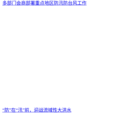
多部门会商部署重点地区防汛防台风工作
“防”在“汛”前，迎战流域性大洪水