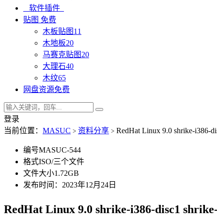
软件插件
贴图
免费
木板贴图
11
木地板
20
马赛克贴图
20
大理石
40
木纹
65
网盘资源
免费
登录
当前位置：
MASUC
资料分享
RedHat Linux 9.0 shrike-i386-d
>
>
编号
MASUC-544
格式
ISO/三个文件
文件大小
1.72GB
发布时间：2023年12月24日
RedHat Linux 9.0 shrike-i386-disc1 shri