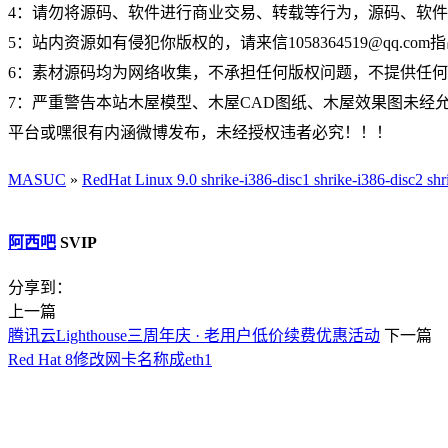
4：请勿将源码、软件进行商业交易、转载等行为，源码、软
5：站内资源如有侵犯你版权的，请来信1058364519@qq.c
6：素材源码均为网络收集，不承担任何版权问题，不提供任
7：严重警告本站木屋模型、木屋CAD图纸、木屋效果图未经允许
平台或嘿很有内涵微博发布，未经授权违者必究！！！
MASUC
»
RedHat Linux 9.0 shrike-i386-disc1 shrike-i386-disc2
阿西吧
SVIP
分享到：
上一篇
腾讯云Lighthouse三周年庆 · 老用户低价续费优惠活动
下一篇
Red Hat 8修改网卡名称成eth1