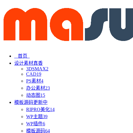
首页
设计素材
真香
3DSMAX
2
CAD
19
PS素材
4
办公素材
23
动态图
15
模板源码
更新中
RIPRO美化
14
WP主题
39
WP插件
6
模板源码
64