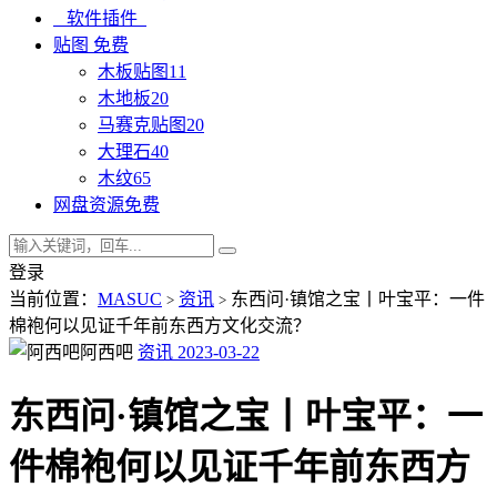
软件插件
贴图
免费
木板贴图
11
木地板
20
马赛克贴图
20
大理石
40
木纹
65
网盘资源
免费
登录
当前位置：
MASUC
资讯
东西问·镇馆之宝丨叶宝平：一件
>
>
棉袍何以见证千年前东西方文化交流？
阿西吧
资讯
2023-03-22
东西问·镇馆之宝丨叶宝平：一
件棉袍何以见证千年前东西方