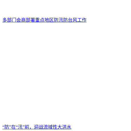
多部门会商部署重点地区防汛防台风工作
“防”在“汛”前，迎战流域性大洪水