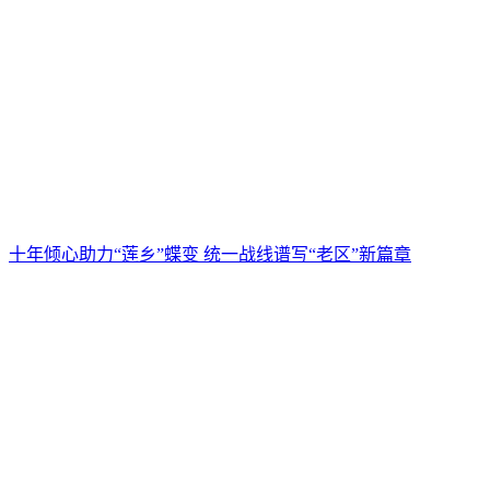
十年倾心助力“莲乡”蝶变 统一战线谱写“老区”新篇章