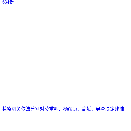
634份
检察机关依法分别对莫重明、杨彦康、高斌、吴查决定逮捕