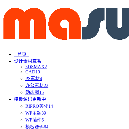
首页
设计素材
真香
3DSMAX
2
CAD
19
PS素材
4
办公素材
23
动态图
15
模板源码
更新中
RIPRO美化
14
WP主题
39
WP插件
6
模板源码
64