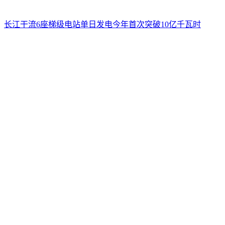
长江干流6座梯级电站单日发电今年首次突破10亿千瓦时