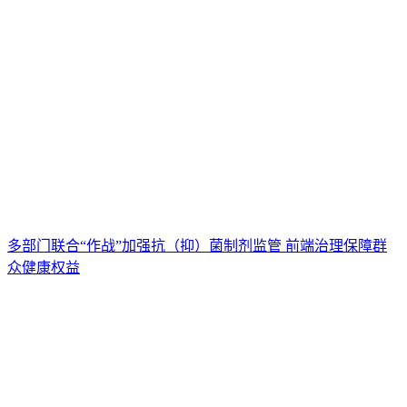
多部门联合“作战”加强抗（抑）菌制剂监管 前端治理保障群
众健康权益