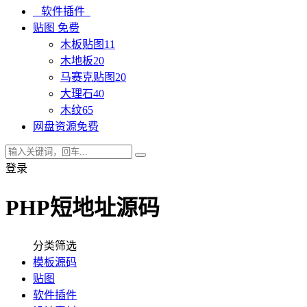
软件插件
贴图
免费
木板贴图
11
木地板
20
马赛克贴图
20
大理石
40
木纹
65
网盘资源
免费
登录
PHP短地址源码
分类筛选
模板源码
贴图
软件插件