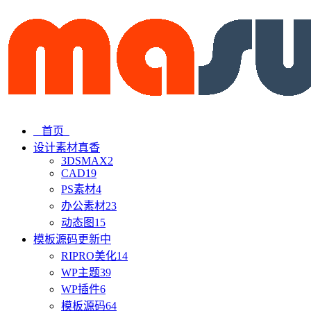
首页
设计素材
真香
3DSMAX
2
CAD
19
PS素材
4
办公素材
23
动态图
15
模板源码
更新中
RIPRO美化
14
WP主题
39
WP插件
6
模板源码
64