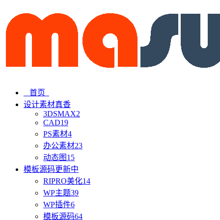
首页
设计素材
真香
3DSMAX
2
CAD
19
PS素材
4
办公素材
23
动态图
15
模板源码
更新中
RIPRO美化
14
WP主题
39
WP插件
6
模板源码
64