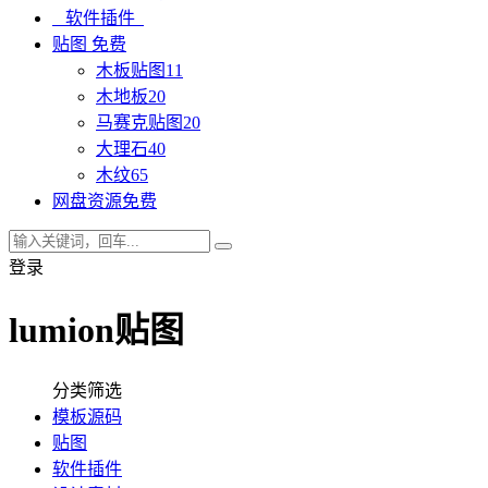
软件插件
贴图
免费
木板贴图
11
木地板
20
马赛克贴图
20
大理石
40
木纹
65
网盘资源
免费
登录
lumion贴图
分类筛选
模板源码
贴图
软件插件