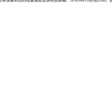
害到您的权益请发送说明至邮箱：1058364519@qq.com