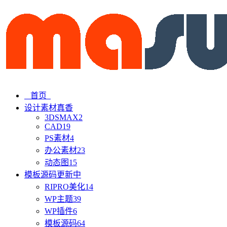
首页
设计素材
真香
3DSMAX
2
CAD
19
PS素材
4
办公素材
23
动态图
15
模板源码
更新中
RIPRO美化
14
WP主题
39
WP插件
6
模板源码
64