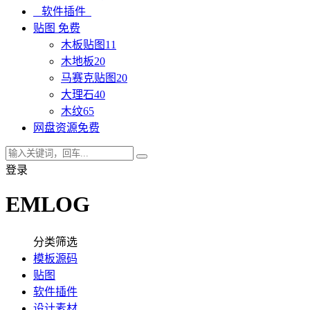
软件插件
贴图
免费
木板贴图
11
木地板
20
马赛克贴图
20
大理石
40
木纹
65
网盘资源
免费
登录
EMLOG
分类筛选
模板源码
贴图
软件插件
设计素材