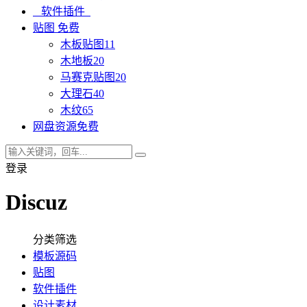
软件插件
贴图
免费
木板贴图
11
木地板
20
马赛克贴图
20
大理石
40
木纹
65
网盘资源
免费
登录
Discuz
分类筛选
模板源码
贴图
软件插件
设计素材