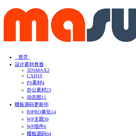
首页
设计素材
真香
3DSMAX
2
CAD
19
PS素材
4
办公素材
23
动态图
15
模板源码
更新中
RIPRO美化
14
WP主题
39
WP插件
6
模板源码
64