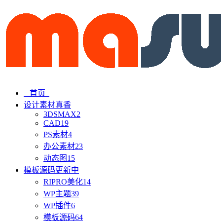
首页
设计素材
真香
3DSMAX
2
CAD
19
PS素材
4
办公素材
23
动态图
15
模板源码
更新中
RIPRO美化
14
WP主题
39
WP插件
6
模板源码
64