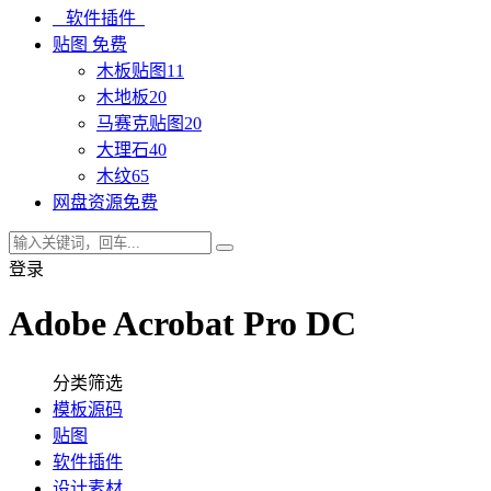
软件插件
贴图
免费
木板贴图
11
木地板
20
马赛克贴图
20
大理石
40
木纹
65
网盘资源
免费
登录
Adobe Acrobat Pro DC
分类筛选
模板源码
贴图
软件插件
设计素材