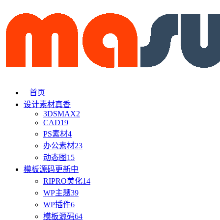
首页
设计素材
真香
3DSMAX
2
CAD
19
PS素材
4
办公素材
23
动态图
15
模板源码
更新中
RIPRO美化
14
WP主题
39
WP插件
6
模板源码
64