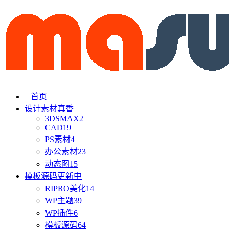
首页
设计素材
真香
3DSMAX
2
CAD
19
PS素材
4
办公素材
23
动态图
15
模板源码
更新中
RIPRO美化
14
WP主题
39
WP插件
6
模板源码
64