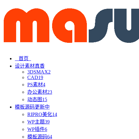
首页
设计素材
真香
3DSMAX
2
CAD
19
PS素材
4
办公素材
23
动态图
15
模板源码
更新中
RIPRO美化
14
WP主题
39
WP插件
6
模板源码
64