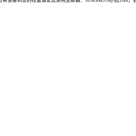
害到您的权益请发送说明至邮箱：1058364519@qq.com