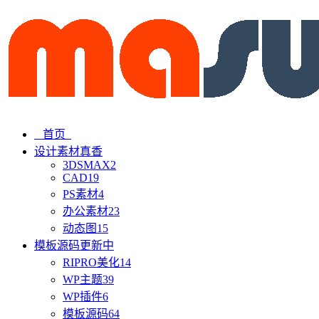
首页
设计素材
真香
3DSMAX
2
CAD
19
PS素材
4
办公素材
23
动态图
15
模板源码
更新中
RIPRO美化
14
WP主题
39
WP插件
6
模板源码
64