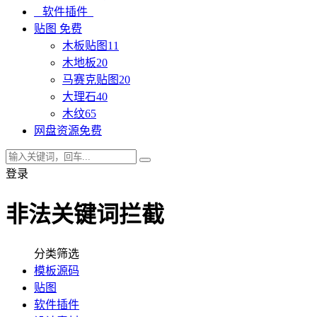
软件插件
贴图
免费
木板贴图
11
木地板
20
马赛克贴图
20
大理石
40
木纹
65
网盘资源
免费
登录
非法关键词拦截
分类筛选
模板源码
贴图
软件插件