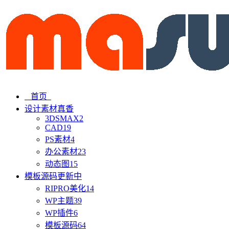
首页
设计素材
真香
3DSMAX
2
CAD
19
PS素材
4
办公素材
23
动态图
15
模板源码
更新中
RIPRO美化
14
WP主题
39
WP插件
6
模板源码
64