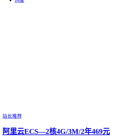
热度
站长推荐
阿里云ECS—2核4G/3M/2年469元