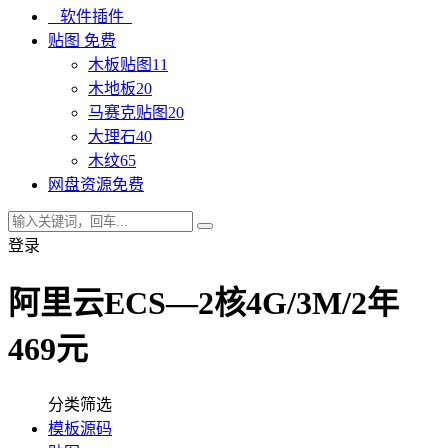
软件插件
贴图
免费
木板贴图
11
木地板
20
马赛克贴图
20
大理石
40
木纹
65
网盘资源
免费
登录
阿里云ECS—2核4G/3M/2年
469元
分类筛选
模板源码