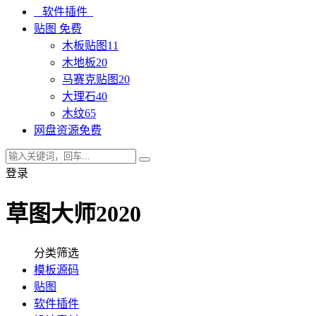
软件插件
贴图
免费
木板贴图
11
木地板
20
马赛克贴图
20
大理石
40
木纹
65
网盘资源
免费
登录
草图大师2020
分类筛选
模板源码
贴图
软件插件