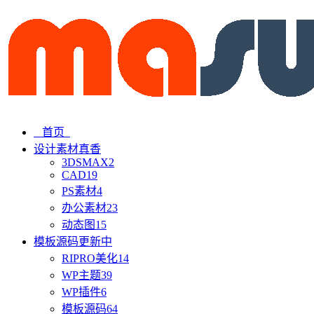
首页
设计素材
真香
3DSMAX
2
CAD
19
PS素材
4
办公素材
23
动态图
15
模板源码
更新中
RIPRO美化
14
WP主题
39
WP插件
6
模板源码
64