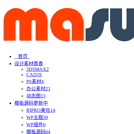
首页
设计素材
真香
3DSMAX
2
CAD
19
PS素材
4
办公素材
23
动态图
15
模板源码
更新中
RIPRO美化
14
WP主题
39
WP插件
6
模板源码
64