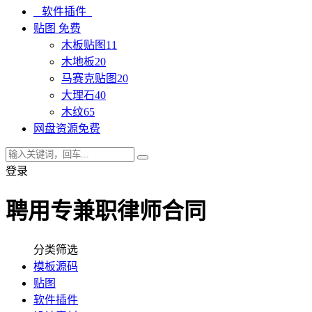
软件插件
贴图
免费
木板贴图
11
木地板
20
马赛克贴图
20
大理石
40
木纹
65
网盘资源
免费
登录
聘用专兼职律师合同
分类筛选
模板源码
贴图
软件插件