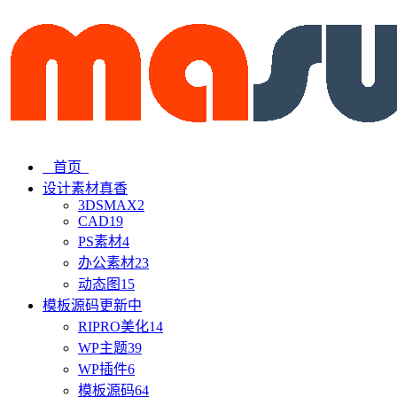
首页
设计素材
真香
3DSMAX
2
CAD
19
PS素材
4
办公素材
23
动态图
15
模板源码
更新中
RIPRO美化
14
WP主题
39
WP插件
6
模板源码
64