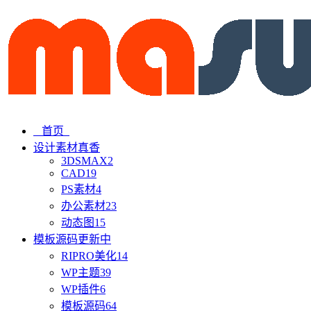
首页
设计素材
真香
3DSMAX
2
CAD
19
PS素材
4
办公素材
23
动态图
15
模板源码
更新中
RIPRO美化
14
WP主题
39
WP插件
6
模板源码
64