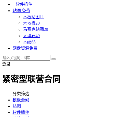
软件插件
贴图
免费
木板贴图
11
木地板
20
马赛克贴图
20
大理石
40
木纹
65
网盘资源
免费
登录
紧密型联营合同
分类筛选
模板源码
贴图
软件插件