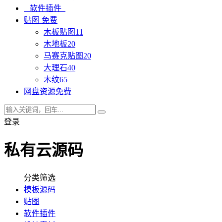
软件插件
贴图
免费
木板贴图
11
木地板
20
马赛克贴图
20
大理石
40
木纹
65
网盘资源
免费
登录
私有云源码
分类筛选
模板源码
贴图
软件插件