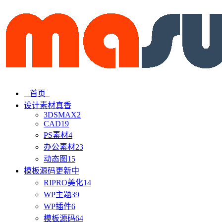
首页
设计素材
真香
3DSMAX
2
CAD
19
PS素材
4
办公素材
23
动态图
15
模板源码
更新中
RIPRO美化
14
WP主题
39
WP插件
6
模板源码
64