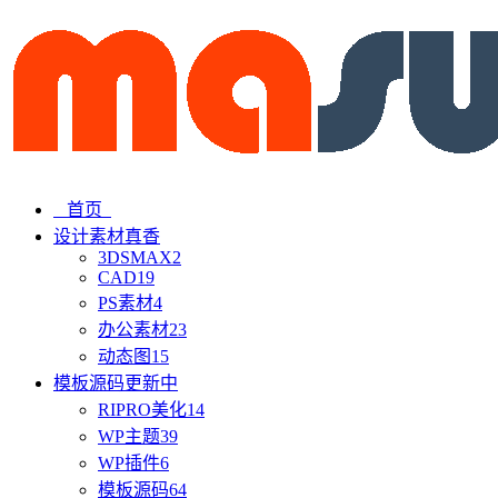
首页
设计素材
真香
3DSMAX
2
CAD
19
PS素材
4
办公素材
23
动态图
15
模板源码
更新中
RIPRO美化
14
WP主题
39
WP插件
6
模板源码
64