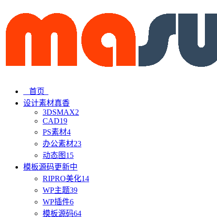
首页
设计素材
真香
3DSMAX
2
CAD
19
PS素材
4
办公素材
23
动态图
15
模板源码
更新中
RIPRO美化
14
WP主题
39
WP插件
6
模板源码
64