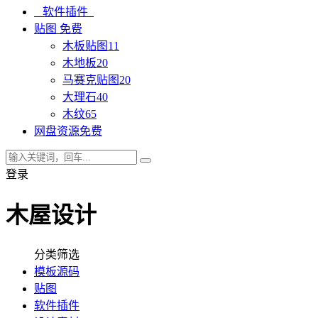
软件插件
贴图
免费
木板贴图
11
木地板
20
马赛克贴图
20
大理石
40
木纹
65
网盘资源
免费
登录
木屋设计
分类筛选
模板源码
贴图
软件插件