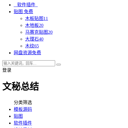
软件插件
贴图
免费
木板贴图
11
木地板
20
马赛克贴图
20
大理石
40
木纹
65
网盘资源
免费
登录
文秘总结
分类筛选
模板源码
贴图
软件插件