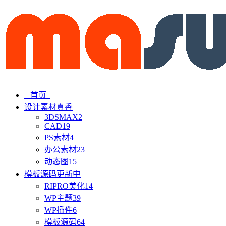
首页
设计素材
真香
3DSMAX
2
CAD
19
PS素材
4
办公素材
23
动态图
15
模板源码
更新中
RIPRO美化
14
WP主题
39
WP插件
6
模板源码
64